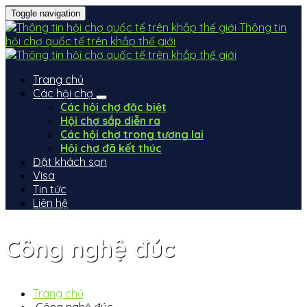
Toggle navigation
Thông tin
hội chợ quốc tế trên khắp thế giới
Trang chủ
Các hội chợ
Các hội chợ đặc biệt
Hội chợ sắp diễn ra
Các hội chợ trong tương lai
Hội chợ đã kết thúc
Đặt khách sạn
Visa
Tin tức
Liên hệ
Công nghệ đúc
Trang chủ