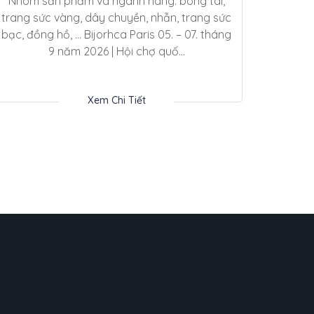
Nhóm sản phẩm và ngành hàng: bông tai,
trang sức vàng, dây chuyền, nhẫn, trang sức
bạc, đồng hồ, … Bijorhca Paris 05. – 07. tháng
9 năm 2026 | Hội chợ quố...
Xem Chi Tiết