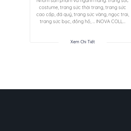
Nhóm sản phẩm và ngành hàng: trang sức
costume, trang sức thời trang, trang sức
cao cấp, đá quý, trang sức vàng, ngọc trai,
trang sức bạc, đồng hồ, … INOVA COLL...
Xem Chi Tiết