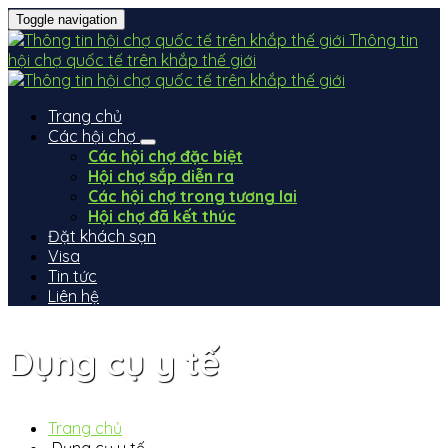
Toggle navigation
Thông tin
hội chợ quốc tế trên khắp thế giới
Trang chủ
Các hội chợ
Các hội chợ đặc biệt
Hội chợ sắp diễn ra
Các hội chợ trong tương lai
Hội chợ đã kết thúc
Đặt khách sạn
Visa
Tin tức
Liên hệ
Dụng cụ y tế
Trang chủ