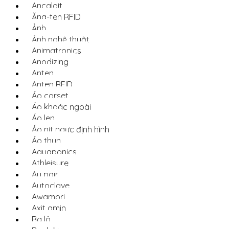
Ancaloit
Ăng-ten RFID
Ảnh
Ảnh nghệ thuật
Animatronics
Anodizing
Anten
Anten RFID
Áo corset
Áo khoác ngoài
Áo len
Áo nịt ngực định hình
Áo thun
Aquaponics
Athleisure
Au pair
Autoclave
Awamori
Axit amin
Ba lô