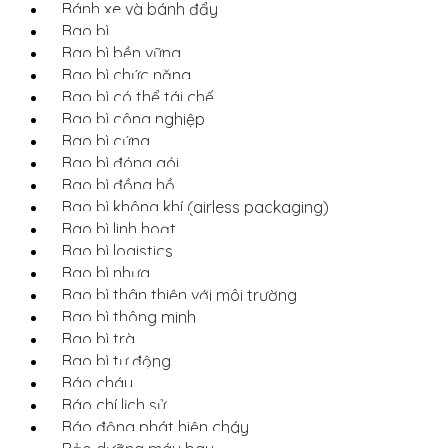
Bánh xe và bánh đẩy
Bao bì
Bao bì bền vững
Bao bì chức năng
Bao bì có thể tái chế
Bao bì công nghiệp
Bao bì cứng
Bao bì đóng gói
Bao bì đồng hồ
Bao bì không khí (airless packaging)
Bao bì linh hoạt
Bao bì logistics
Bao bì nhựa
Bao bì thân thiện với môi trường
Bao bì thông minh
Bao bì trà
Bao bì tự động
Báo cháy
Báo chí lịch sử
Báo động phát hiện cháy