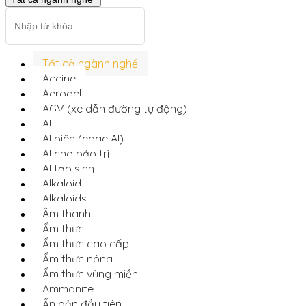
Tất cả ngành nghề
Accine
Aerogel
AGV (xe dẫn đường tự động)
AI
AI biên (edge AI)
AI cho bảo trì
AI tạo sinh
Alkaloid
Alkaloids
Âm thanh
Ẩm thực
Ẩm thực cao cấp
Ẩm thực nóng
Ẩm thực vùng miền
Ammonite
Ấn bản đầu tiên