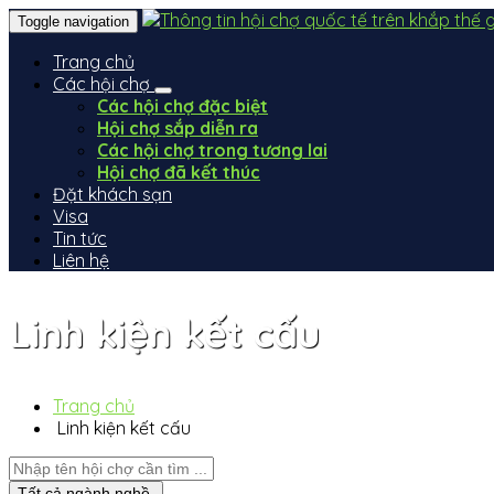
Toggle navigation
Trang chủ
Các hội chợ
Các hội chợ đặc biệt
Hội chợ sắp diễn ra
Các hội chợ trong tương lai
Hội chợ đã kết thúc
Đặt khách sạn
Visa
Tin tức
Liên hệ
Linh kiện kết cấu
Trang chủ
Linh kiện kết cấu
Tất cả ngành nghề