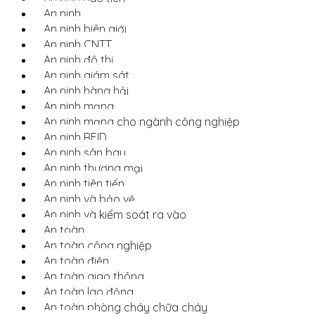
An ninh
An ninh biên giới
An ninh CNTT
An ninh đô thị
An ninh giám sát
An ninh hàng hải
An ninh mạng
An ninh mạng cho ngành công nghiệp
An ninh RFID
An ninh sân bay
An ninh thương mại
An ninh tiên tiến
An ninh và bảo vệ
An ninh và kiểm soát ra vào
An toàn
An toàn công nghiệp
An toàn điện
An toàn giao thông
An toàn lao động
An toàn phòng cháy chữa cháy