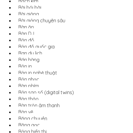
Bạch kim
Bài bói bài
Bài giảng
Bài giảng chuyên sâu
Bàn ăn
Bàn DJ
Bản đồ
Bản đồ quốc gia
Ban du lịch
Bán hàng
Bản in
Bản in nghệ thuật
Bản nhạc
Bàn phím
Bản sao số (digital twins)
Bản thảo
Bàn trộn âm thanh
Bản vẽ
Băng chuyền
Băng gạc
Bảng hiển thị