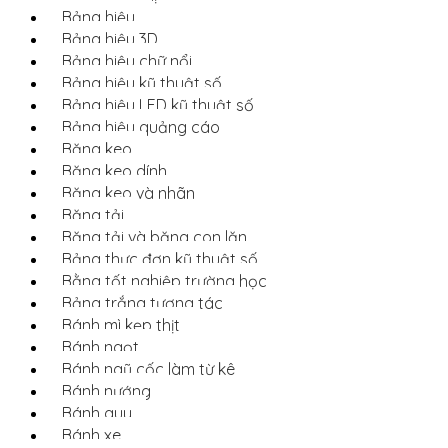
Bảng hiệu
Bảng hiệu 3D
Bảng hiệu chữ nổi
Bảng hiệu kỹ thuật số
Bảng hiệu LED kỹ thuật số
Bảng hiệu quảng cáo
Băng keo
Băng keo dính
Băng keo và nhãn
Băng tải
Băng tải và băng con lăn
Bảng thực đơn kỹ thuật số
Bằng tốt nghiệp trường học
Bảng trắng tương tác
Bánh mì kẹp thịt
Bánh ngọt
Bánh ngũ cốc làm từ kê
Bánh nướng
Bánh quy
Bánh xe