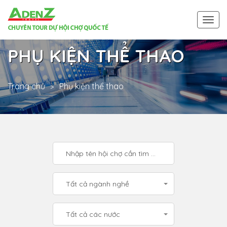
Togg
navi
PHỤ KIỆN THỂ THAO
Trang chủ
Phụ kiện thể thao
Tất cả ngành nghề
Tất cả các nước