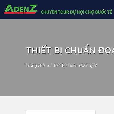
THIẾT BỊ CHUẨN ĐO
Trang chủ
Thiết bị chuẩn đoán y tế