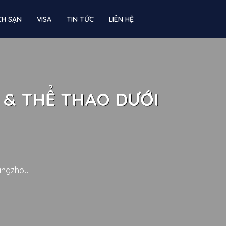
CH SẠN
VISA
TIN TỨC
LIÊN HỆ
 & THỂ THAO DƯỚI
uangzhou