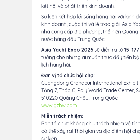
kết nối và phát triển kinh doanh.
Sự kiện kết hợp lối sống hàng hải với kinh 
kinh doanh, cuộc thi và lễ trao giải. Asia 
nhà cung cấp địa phương, thể hiện Quảng 
nước hàng đầu Trung Quốc.
Asia Yacht Expo 2026
sẽ diễn ra từ
15–17
tưởng cho những ai muốn thúc đẩy tiến bộ
lịch hàng hải.
Đơn vị tổ chức hội chợ:
Guangdong Grandeur International Exhibiti
Tầng 7, Tháp C, Poly World Trade Center,
510220 Quảng Châu, Trung Quốc
www.gzhw.com
Miễn trách nhiệm:
Ban tổ chức không chịu trách nhiệm về tính 
có thể xảy ra! Thời gian và địa điểm hội c
sự kiện.