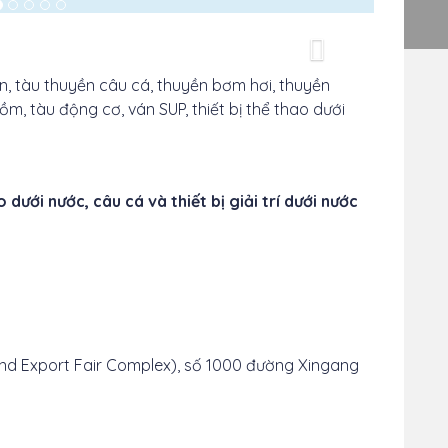
TIếp
theo
 lặn, tàu thuyền câu cá, thuyền bơm hơi, thuyền
ồm, tàu động cơ, ván SUP, thiết bị thể thao dưới
dưới nước, câu cá và thiết bị giải trí dưới nước
nd Export Fair Complex), số 1000 đường Xingang