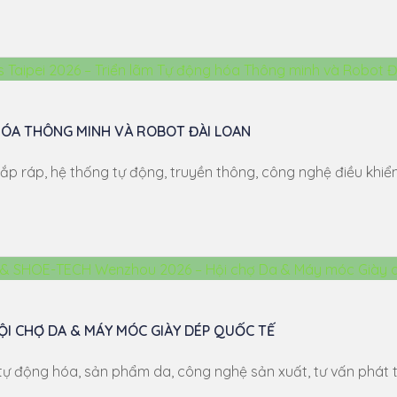
 HÓA THÔNG MINH VÀ ROBOT ĐÀI LOAN
ráp, hệ thống tự động, truyền thông, công nghệ điều khiển, c
I CHỢ DA & MÁY MÓC GIÀY DÉP QUỐC TẾ
ộng hóa, sản phẩm da, công nghệ sản xuất, tư vấn phát triể