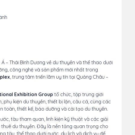
ành
Á – Thái Bình Dương về du thuyền và thể thao dưới
hướng, công nghệ và sản phẩm mới nhất trong
plex
, trung tâm triển lãm uy tín tại Quảng Châu –
ional Exhibition Group
tổ chức, tập trung giới
n, phụ kiện du thuyền, thiết bị lặn, câu cá, cùng các
n toàn, thiết kế, bảo dưỡng và cải tạo du thuyền.
ớc, tàu tham quan, linh kiện kỹ thuật và các giải
 thuê du thuyền. Đây là nền tảng quan trọng cho
 tàu, thể thao dưới nước, du lịch và dịch vụ để