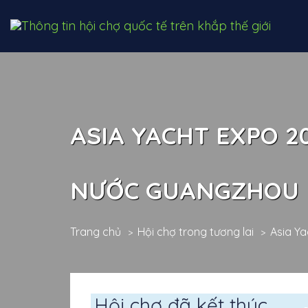
ASIA YACHT EXPO 2
NƯỚC GUANGZHOU
Trang chủ
Hội chợ trong tương lai
Asia Y
Hội chợ đã kết thúc