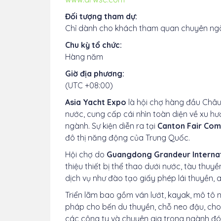
Đối tượng tham dự:
Chỉ dành cho khách tham quan chuyên ng
Chu kỳ tổ chức:
Hàng năm
Giờ địa phương:
(UTC +08:00)
Asia Yacht Expo
là hội chợ hàng đầu Châu 
nước, cung cấp cái nhìn toàn diện về xu 
ngành. Sự kiện diễn ra tại
Canton Fair Com
đô thị năng động của Trung Quốc.
Hội chợ do
Guangdong Grandeur Internat
thiệu thiết bị thể thao dưới nước, tàu thuyề
dịch vụ như đào tạo giấy phép lái thuyền, a
Triển lãm bao gồm ván lướt, kayak, mô tô nư
pháp cho bến du thuyền, chỗ neo đậu, cho
các công ty và chuyên gia trong ngành đóng