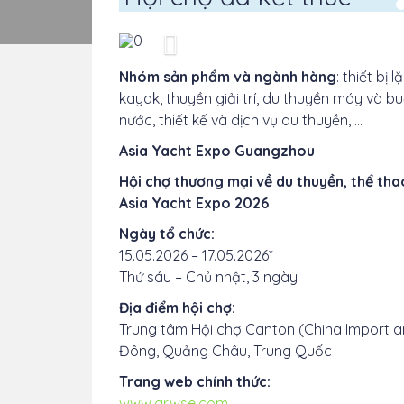
Previous
Nhóm sản phẩm và ngành hàng
: thiết bị
kayak, thuyền giải trí, du thuyền máy và bu
nước, thiết kế và dịch vụ du thuyền, …
Asia Yacht Expo Guangzhou
Hội chợ thương mại về du thuyền, thể thao 
Asia Yacht Expo 2026
Ngày tổ chức:
15.05.2026 – 17.05.2026*
Thứ sáu – Chủ nhật, 3 ngày
Địa điểm hội chợ:
Trung tâm Hội chợ Canton (China Import a
Đông, Quảng Châu, Trung Quốc
Trang web chính thức:
www.arwse.com