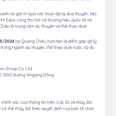
doanh và giải trí qua các hoạt động đua thuyền, tiệc
Yacht Expo cũng thu hút cả thương hiệu quốc tế và
Châu là trung tâm du thuyền và thể thao dưới
/5/2026
tại Quảng Châu, hứa hẹn là điểm gặp gỡ lý
 trong ngành du thuyền, thể thao dưới nước và du
on Group Co. Ltd.
 Số 1000 đường Xingang Đông
chính xác của thông tin trên. Các lỗi và thay đổi
hợ có thể thay đổi theo quyết định của ban tổ chức