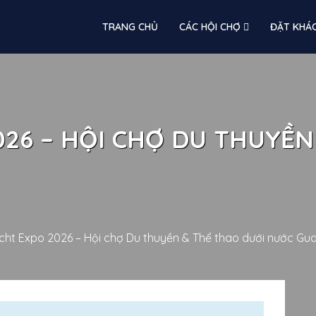
TRANG CHỦ
CÁC HỘI CHỢ
ĐẶT KHÁ
026 – HỘI CHỢ DU THUYỀN
acht Expo 2026 – Hội chợ Du thuyền & Thể thao dưới nước G