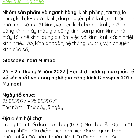
Previous
TIếp theo
Nhóm sản phẩm và ngành hàng
: kính phẳng, tài trợ, lò
nung, kính, keo dán kính, dây chuyền phủ kính, sợi thủy tinh,
nhà máy sản xuất kính, vật liệu kính, bao bì kính, thiết bị gia
công kính, máy móc gia công kính, sản phẩm kính, nhà
máy tái chế kính, dụng cụ làm việc với kính, kính cách nhiệt,
kính nhiều lớp, kính an toàn, hệ thống lưu trữ, vận chuyển,
kính cửa sổ, …
Glasspex India Mumbai
23. – 25. tháng 9 năm 2027 | Hội chợ thương mại quốc tế
về sản xuất và công nghệ gia công kính Glasspex 2027
Mumbai
Ngày tổ chức:
23.09.2027 – 25.09.2027*
Thứ năm – Thứ bảy, 3 ngày
Địa điểm hội chợ:
Trung tâm Triển lãm Bombay (BEC), Mumbai, Ấn Độ – một
trong những địa điểm triển lãm hiện đại và quan trọng
nhất tại Ấn Độ, nằm thuận tiện trên Đường cao tốc