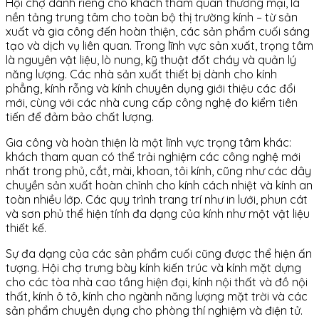
Hội chợ dành riêng cho khách tham quan thương mại, là
nền tảng trung tâm cho toàn bộ thị trường kính – từ sản
xuất và gia công đến hoàn thiện, các sản phẩm cuối sáng
tạo và dịch vụ liên quan. Trong lĩnh vực sản xuất, trọng tâm
là nguyên vật liệu, lò nung, kỹ thuật đốt cháy và quản lý
năng lượng. Các nhà sản xuất thiết bị dành cho kính
phẳng, kính rỗng và kính chuyên dụng giới thiệu các đổi
mới, cùng với các nhà cung cấp công nghệ đo kiểm tiên
tiến để đảm bảo chất lượng.
Gia công và hoàn thiện là một lĩnh vực trọng tâm khác:
khách tham quan có thể trải nghiệm các công nghệ mới
nhất trong phủ, cắt, mài, khoan, tôi kính, cũng như các dây
chuyền sản xuất hoàn chỉnh cho kính cách nhiệt và kính an
toàn nhiều lớp. Các quy trình trang trí như in lưới, phun cát
và sơn phủ thể hiện tính đa dạng của kính như một vật liệu
thiết kế.
Sự đa dạng của các sản phẩm cuối cũng được thể hiện ấn
tượng. Hội chợ trưng bày kính kiến trúc và kính mặt dựng
cho các tòa nhà cao tầng hiện đại, kính nội thất và đồ nội
thất, kính ô tô, kính cho ngành năng lượng mặt trời và các
sản phẩm chuyên dụng cho phòng thí nghiệm và điện tử.