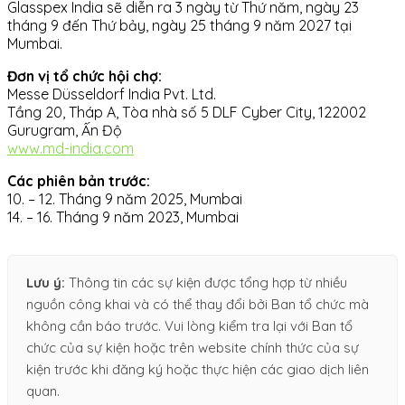
Glasspex India sẽ diễn ra 3 ngày từ Thứ năm, ngày 23
tháng 9 đến Thứ bảy, ngày 25 tháng 9 năm 2027 tại
Mumbai.
Đơn vị tổ chức hội chợ:
Messe Düsseldorf India Pvt. Ltd.
Tầng 20, Tháp A, Tòa nhà số 5 DLF Cyber City, 122002
Gurugram, Ấn Độ
www.md-india.com
Các phiên bản trước:
10. – 12. Tháng 9 năm 2025, Mumbai
14. – 16. Tháng 9 năm 2023, Mumbai
Lưu ý:
Thông tin các sự kiện được tổng hợp từ nhiều
nguồn công khai và có thể thay đổi bởi Ban tổ chức mà
không cần báo trước. Vui lòng kiểm tra lại với Ban tổ
chức của sự kiện hoặc trên website chính thức của sự
kiện trước khi đăng ký hoặc thực hiện các giao dịch liên
quan.