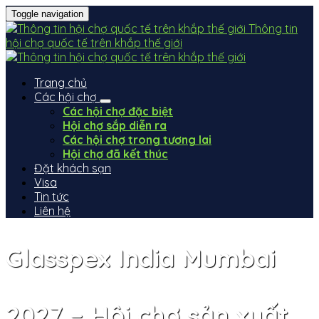
Toggle navigation
Thông tin
hội chợ quốc tế trên khắp thế giới
Trang chủ
Các hội chợ
Các hội chợ đặc biệt
Hội chợ sắp diễn ra
Các hội chợ trong tương lai
Hội chợ đã kết thúc
Đặt khách sạn
Visa
Tin tức
Liên hệ
Glasspex India Mumbai
2027 – Hội chợ sản xuất