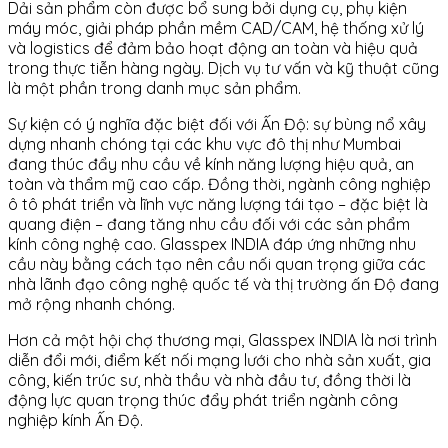
Dải sản phẩm còn được bổ sung bởi dụng cụ, phụ kiện
máy móc, giải pháp phần mềm CAD/CAM, hệ thống xử lý
và logistics để đảm bảo hoạt động an toàn và hiệu quả
trong thực tiễn hàng ngày. Dịch vụ tư vấn và kỹ thuật cũng
là một phần trong danh mục sản phẩm.
Sự kiện có ý nghĩa đặc biệt đối với Ấn Độ: sự bùng nổ xây
dựng nhanh chóng tại các khu vực đô thị như Mumbai
đang thúc đẩy nhu cầu về kính năng lượng hiệu quả, an
toàn và thẩm mỹ cao cấp. Đồng thời, ngành công nghiệp
ô tô phát triển và lĩnh vực năng lượng tái tạo – đặc biệt là
quang điện – đang tăng nhu cầu đối với các sản phẩm
kính công nghệ cao. Glasspex INDIA đáp ứng những nhu
cầu này bằng cách tạo nên cầu nối quan trọng giữa các
nhà lãnh đạo công nghệ quốc tế và thị trường ấn Độ đang
mở rộng nhanh chóng.
Hơn cả một hội chợ thương mại, Glasspex INDIA là nơi trình
diễn đổi mới, điểm kết nối mạng lưới cho nhà sản xuất, gia
công, kiến trúc sư, nhà thầu và nhà đầu tư, đồng thời là
động lực quan trọng thúc đẩy phát triển ngành công
nghiệp kính Ấn Độ.