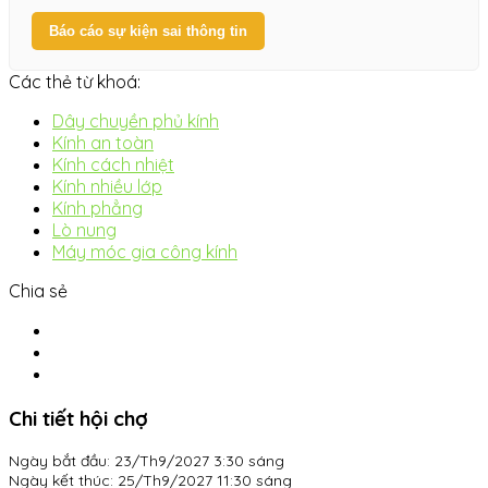
Báo cáo sự kiện sai thông tin
Các thẻ từ khoá:
Dây chuyền phủ kính
Kính an toàn
Kính cách nhiệt
Kính nhiều lớp
Kính phẳng
Lò nung
Máy móc gia công kính
Chia sẻ
Chi tiết hội chợ
Ngày bắt đầu:
23/Th9/2027 3:30 sáng
Ngày kết thúc:
25/Th9/2027 11:30 sáng