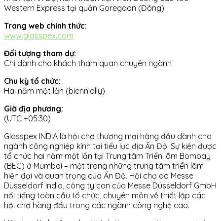
Western Express tại quận Goregaon (Đông).
Trang web chính thức:
www.glasspex.com
Đối tượng tham dự:
Chỉ dành cho khách tham quan chuyên ngành
Chu kỳ tổ chức:
Hai năm một lần (biennially)
Giờ địa phương:
(UTC +05:30)
Glasspex INDIA là hội chợ thương mại hàng đầu dành cho
ngành công nghiệp kính tại tiểu lục địa Ấn Độ. Sự kiện được
tổ chức hai năm một lần tại Trung tâm Triển lãm Bombay
(BEC) ở Mumbai – một trong những trung tâm triển lãm
hiện đại và quan trọng của Ấn Độ. Hội chợ do Messe
Düsseldorf India, công ty con của Messe Düsseldorf GmbH
nổi tiếng toàn cầu tổ chức, chuyên môn về thiết lập các
hội chợ hàng đầu trong các ngành công nghệ cao.