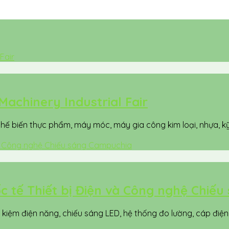
Machinery Industrial Fair
 biến thực phẩm, máy móc, máy gia công kim loại, nhựa, kỹ th
tế Thiết bị Điện và Công nghệ Chiếu s
iệm điện năng, chiếu sáng LED, hệ thống đo lường, cáp điện, 