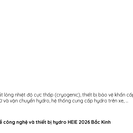
ất lỏng nhiệt độ cực thấp (cryogenic), thiết bị bảo vệ khẩn cấp
rữ và vận chuyển hydro, hệ thống cung cấp hydro trên xe, …
về công nghệ và thiết bị hydro HEIE 2026 Bắc Kinh