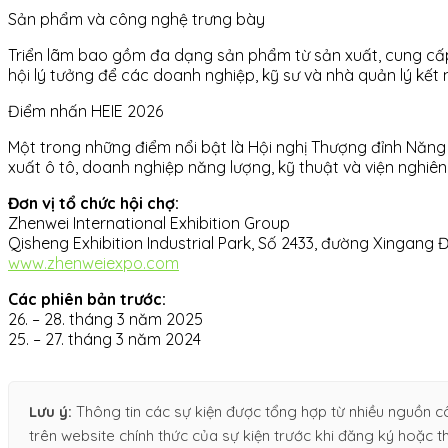
Sản phẩm và công nghệ trưng bày
Triển lãm bao gồm đa dạng sản phẩm từ sản xuất, cung cấp, l
hội lý tưởng để các doanh nghiệp, kỹ sư và nhà quản lý kết n
Điểm nhấn HEIE 2026
Một trong những điểm nổi bật là Hội nghị Thượng đỉnh Năng 
xuất ô tô, doanh nghiệp năng lượng, kỹ thuật và viện nghiê
Đơn vị tổ chức hội chợ:
Zhenwei International Exhibition Group
Qisheng Exhibition Industrial Park, Số 2433, đường Xingan
www.zhenweiexpo.com
Các phiên bản trước:
26. – 28. tháng 3 năm 2025
25. – 27. tháng 3 năm 2024
Lưu ý:
Thông tin các sự kiện được tổng hợp từ nhiều nguồn cô
trên website chính thức của sự kiện trước khi đăng ký hoặc th