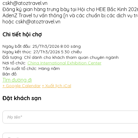
cskh@atoztravel.vn
Đăng ký gian hàng trưng bày tại Hội chợ HEIE Bắc Kinh 202
AdenZ Travel tư vấn thông [n và các chuẩn bị các dịch vụ trọ
hoặc cskh@atoztravel.vn
Chi tiết hội chợ
Ngày bắt đầu:
25/Th3/2026 8:00 sáng
Ngày kết thúc:
27/Th3/2026 5:30 chiều
Đối tượng:
Chỉ dành cho khách tham quan chuyên ngành
Nơi tổ chức:
China International Exhibition Center
Tần suất tổ chức:
Hàng năm
Bản đồ:
Tìm đường đi
+ Google Calendar
+ Xuất lịch iCal
Đặt khách sạn