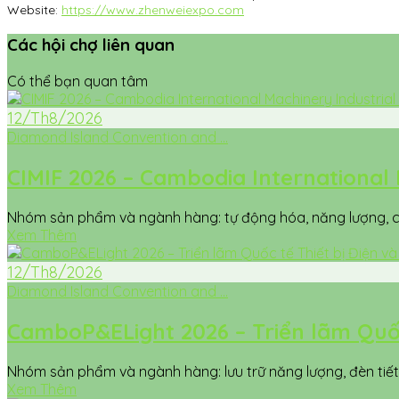
Website:
https://www.zhenweiexpo.com
Các hội chợ liên quan
Có thể bạn quan tâm
12/Th8/2026
Diamond Island Convention and ...
CIMIF 2026 – Cambodia International 
Nhóm sản phẩm và ngành hàng: tự động hóa, năng lượng, chế
Xem Thêm
12/Th8/2026
Diamond Island Convention and ...
CamboP&ELight 2026 – Triển lãm Quốc 
Nhóm sản phẩm và ngành hàng: lưu trữ năng lượng, đèn tiết k
Xem Thêm