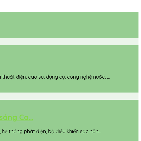
uật điện, cao su, dụng cụ, công nghệ nước, ...
áng Ca...
hệ thống phát điện, bộ điều khiển sạc năn...