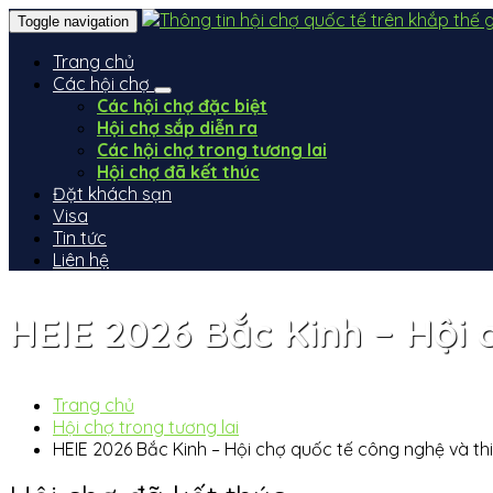
Toggle navigation
Trang chủ
Các hội chợ
Các hội chợ đặc biệt
Hội chợ sắp diễn ra
Các hội chợ trong tương lai
Hội chợ đã kết thúc
Đặt khách sạn
Visa
Tin tức
Liên hệ
HEIE 2026 Bắc Kinh – Hội 
Trang chủ
Hội chợ trong tương lai
HEIE 2026 Bắc Kinh – Hội chợ quốc tế công nghệ và thi