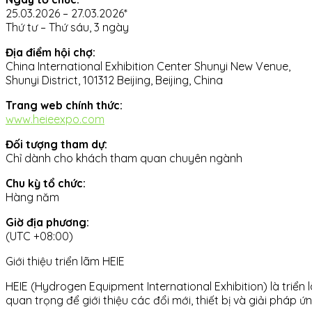
25.03.2026 – 27.03.2026*
Thứ tư – Thứ sáu, 3 ngày
Địa điểm hội chợ:
China International Exhibition Center Shunyi New Venue,
Shunyi District, 101312 Beijing, Beijing, China
Trang web chính thức:
www.heieexpo.com
Đối tượng tham dự:
Chỉ dành cho khách tham quan chuyên ngành
Chu kỳ tổ chức:
Hàng năm
Giờ địa phương:
(UTC +08:00)
Giới thiệu triển lãm HEIE
HEIE (Hydrogen Equipment International Exhibition) là triển
quan trọng để giới thiệu các đổi mới, thiết bị và giải pháp