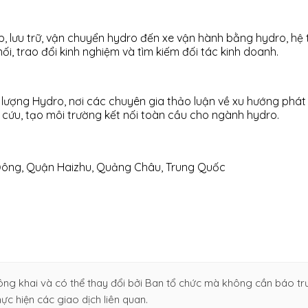
ưu trữ, vận chuyển hydro đến xe vận hành bằng hydro, hệ thốn
ối, trao đổi kinh nghiệm và tìm kiếm đối tác kinh doanh.
lượng Hydro, nơi các chuyên gia thảo luận về xu hướng phát tr
n cứu, tạo môi trường kết nối toàn cầu cho ngành hydro.
g Đông, Quận Haizhu, Quảng Châu, Trung Quốc
ng khai và có thể thay đổi bởi Ban tổ chức mà không cần báo trướ
ực hiện các giao dịch liên quan.