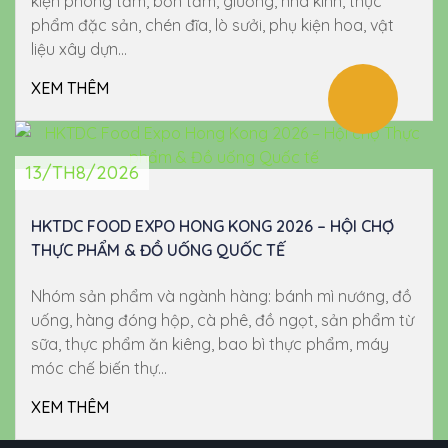
kiện phòng tắm, bồn tắm, giường, nhà kính, thực
phẩm đặc sản, chén đĩa, lò sưởi, phụ kiện hoa, vật
liệu xây dựn...
XEM THÊM
13/TH8/2026
HKTDC FOOD EXPO HONG KONG 2026 – HỘI CHỢ
THỰC PHẨM & ĐỒ UỐNG QUỐC TẾ
Nhóm sản phẩm và ngành hàng: bánh mì nướng, đồ
uống, hàng đóng hộp, cà phê, đồ ngọt, sản phẩm từ
sữa, thực phẩm ăn kiêng, bao bì thực phẩm, máy
móc chế biến thự...
XEM THÊM