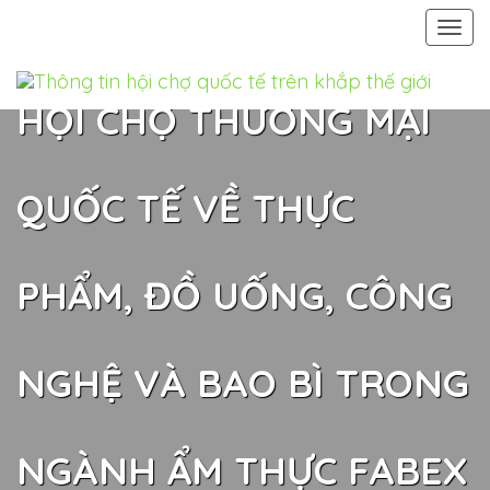
Togg
navi
HỘI CHỢ THƯƠNG MẠI
QUỐC TẾ VỀ THỰC
PHẨM, ĐỒ UỐNG, CÔNG
NGHỆ VÀ BAO BÌ TRONG
NGÀNH ẨM THỰC FABEX