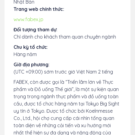
Nhật Bản
Trang web chính thức:
www.fabex.jp
Đối tượng tham dự
:
Chỉ dành cho khách tham quan chuyên ngành
Chu kỳ tổ chức
:
Hàng năm
Giờ địa phương
:
(UTC +09:00) sớm trước giờ Việt Nam 2 tiếng
FABEX, còn được gọi là “Triển lãm lớn về Thực
phẩm và Đồ uống Thế giới”, là một sự kiện quan
trọng trong ngành thực phẩm và đồ uống toàn
cầu, được tổ chức hàng năm tại Tokyo Big Sight
uy tín ở Tokyo. Được tổ chức bởi Koelnmesse
Co., Ltd., hội chợ cung cấp cái nhìn tổng quan
toàn diện về những cải tiến và xu hướng mới
nhất thể hiện sự đa dạng và năng động của