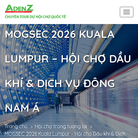
Togg
navi
MOGSEC 2026 KUALA
LUMPUR – HỘI CHỢ DẦU
KHÍ & DỊCH VỤ ĐÔNG
NAM Á
Trang chủ
Hội chợ trong tương lai
MOGSEC 2026 Kuala Lumpur – Hội chợ Dầu khí & Dịch