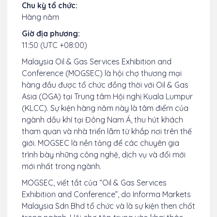
Chu kỳ tổ chức:
Hàng năm
Giờ địa phương:
11:50 (UTC +08:00)
Malaysia Oil & Gas Services Exhibition and
Conference (MOGSEC) là hội chợ thương mại
hàng đầu được tổ chức đồng thời với Oil & Gas
Asia (OGA) tại Trung tâm Hội nghị Kuala Lumpur
(KLCC). Sự kiện hàng năm này là tâm điểm của
ngành dầu khí tại Đông Nam Á, thu hút khách
tham quan và nhà triển lãm từ khắp nơi trên thế
giới. MOGSEC là nền tảng để các chuyên gia
trình bày những công nghệ, dịch vụ và đổi mới
mới nhất trong ngành.
MOGSEC, viết tắt của “Oil & Gas Services
Exhibition and Conference”, do Informa Markets
Malaysia Sdn Bhd tổ chức và là sự kiện then chốt