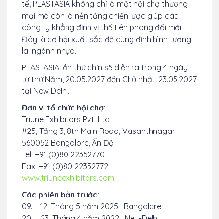
tế, PLASTASIA không chỉ là một hội chợ thương
mại mà còn là nền tảng chiến lược giúp các
công ty khẳng định vị thế tiên phong đổi mới.
Đây là cơ hội xuất sắc để cùng định hình tương
lai ngành nhựa.
PLASTASIA lần thứ chín sẽ diễn ra trong 4 ngày,
từ thứ Năm, 20.05.2027 đến Chủ nhật, 23.05.2027
tại New Delhi.
Đơn vị tổ chức hội chợ:
Triune Exhibitors Pvt. Ltd.
#25, Tầng 3, 8th Main Road, Vasanthnagar
560052 Bangalore, Ấn Độ
Tel: +91 (0)80 22352770
Fax: +91 (0)80 22352772
www.triuneexhibitors.com
Các phiên bản trước:
09. – 12. Tháng 5 năm 2025 | Bangalore
20. – 23. Tháng 4 năm 2022 | Neu-Delhi