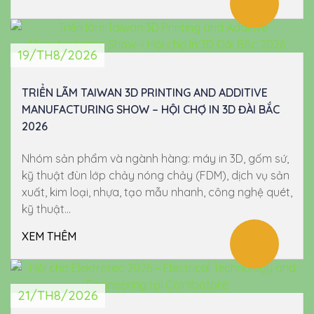
19/TH8/2026
TRIỂN LÃM TAIWAN 3D PRINTING AND ADDITIVE
MANUFACTURING SHOW – HỘI CHỢ IN 3D ĐÀI BẮC
2026
Nhóm sản phẩm và ngành hàng: máy in 3D, gốm sứ,
kỹ thuật đùn lớp chảy nóng chảy (FDM), dịch vụ sản
xuất, kim loại, nhựa, tạo mẫu nhanh, công nghệ quét,
kỹ thuật...
XEM THÊM
21/TH8/2026