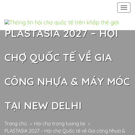
Togg
navi
PLASTASIA 2027 – HỘI
CHỢ QUỐC TẾ VỀ GIA
CÔNG NHỰA & MÁY MÓC
TẠI NEW DELHI
Trang chủ
Hội chợ trong tương lai
PLASTASIA 2027 – Hội chợ Quốc tế về Gia công Nhựa &