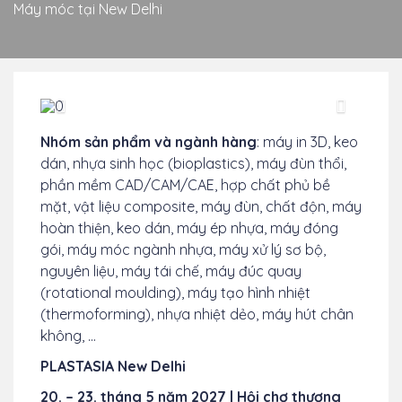
Máy móc tại New Delhi
Previous
TIếp
theo
Nhóm sản phẩm và ngành hàng
: máy in 3D, keo
dán, nhựa sinh học (bioplastics), máy đùn thổi,
phần mềm CAD/CAM/CAE, hợp chất phủ bề
mặt, vật liệu composite, máy đùn, chất độn, máy
hoàn thiện, keo dán, máy ép nhựa, máy đóng
gói, máy móc ngành nhựa, máy xử lý sơ bộ,
nguyên liệu, máy tái chế, máy đúc quay
(rotational moulding), máy tạo hình nhiệt
(thermoforming), nhựa nhiệt dẻo, máy hút chân
không, …
PLASTASIA New Delhi
20. – 23. tháng 5 năm 2027 | Hội chợ thương