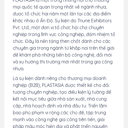
PLASTASIA là một trong những hội chợ thương
mại quốc tế quan trọng nhất về ngành nhựa,
được tổ chức hai năm một lần tại các địa điểm
khác nhau ở Ấn Độ. Sự kiện do Triune Exhibitors
Pvt. Ltd., một đơn vị tổ chức hội chợ chuyên
nghiệp trong lĩnh vực công nghiệp, đảm nhiệm tổ
chức. Đây là nền tảng then chốt dành cho các
chuyên gia trong ngành từ khắp nơi trên thế giới
để khám phá những tiến bộ công nghệ, đổi mới
và xu hướng thị trường mới nhất trong gia công
nhựa.
Là sự kiện dành riêng cho thương mại doanh
nghiệp (B2B), PLASTASIA được thiết kế cho đối
tượng chuyên nghiệp, tạo điều kiện lý tưởng để
kết nối mục tiêu giữa nhà sản xuất, nhà cung
cấp, nhà hoạch định và nhà đầu tư. Triển lãm
bao phủ phạm vi rộng các chủ đề, tập trung
mạnh vào công nghệ gia công tiên tiến, giải
pháp máy móc hiện đại và phát triển nguyên