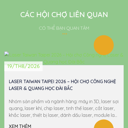
CÁC HỘI CHỢ LIÊN QUAN
CÓ THỂ BẠN QUAN TÂM
19/TH8/2026
LASER TAIWAN TAIPEI 2026 – HỘI CHỢ CÔNG NGHỆ
LASER & QUANG HỌC ĐÀI BẮC
Nhóm sản phẩm và ngành hàng: máy in 3D, laser sợi
quang, laser khí, chip laser, tinh thể laser, cắt laser,
khắc laser, thiết bị laser, đánh dấu laser, module la...
XEM THÊM