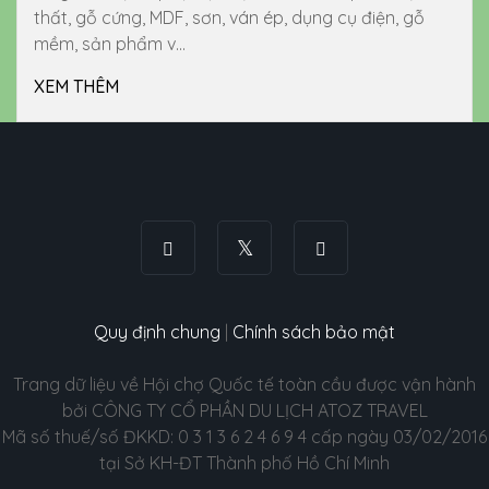
thất, gỗ cứng, MDF, sơn, ván ép, dụng cụ điện, gỗ
mềm, sản phẩm v...
XEM THÊM
Quy định chung
|
Chính sách bảo mật
Trang dữ liệu về Hội chợ Quốc tế toàn cầu được vận hành
bởi CÔNG TY CỔ PHẦN DU LỊCH ATOZ TRAVEL
Mã số thuế/số ĐKKD: 0 3 1 3 6 2 4 6 9 4 cấp ngày 03/02/2016
tại Sở KH-ĐT Thành phố Hồ Chí Minh