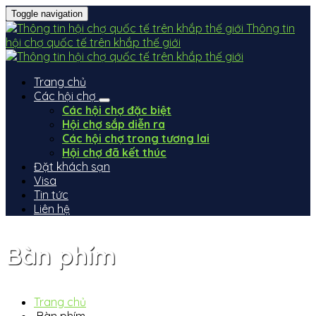
Toggle navigation
Thông tin
hội chợ quốc tế trên khắp thế giới
Trang chủ
Các hội chợ
Các hội chợ đặc biệt
Hội chợ sắp diễn ra
Các hội chợ trong tương lai
Hội chợ đã kết thúc
Đặt khách sạn
Visa
Tin tức
Liên hệ
Bàn phím
Trang chủ