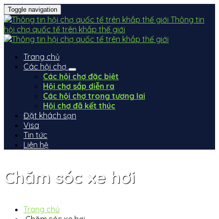
Toggle navigation
Thông tin
hội chợ quốc tế trên khắp thế giới
Trang chủ
Các hội chợ
Các hội chợ đặc biệt
Hội chợ sắp diễn ra
Các hội chợ trong tương lai
Hội chợ đã kết thúc
Đặt khách sạn
Visa
Tin tức
Liên hệ
Chăm sóc xe hơi
Trang chủ