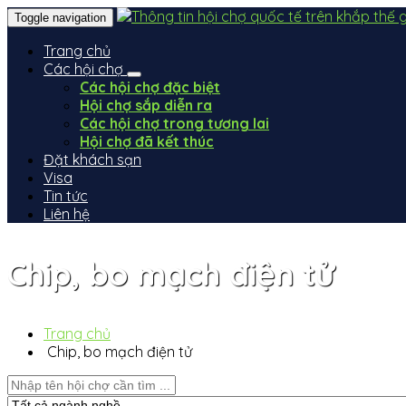
Toggle navigation
Trang chủ
Các hội chợ
Các hội chợ đặc biệt
Hội chợ sắp diễn ra
Các hội chợ trong tương lai
Hội chợ đã kết thúc
Đặt khách sạn
Visa
Tin tức
Liên hệ
Chip, bo mạch điện tử
Trang chủ
Chip, bo mạch điện tử