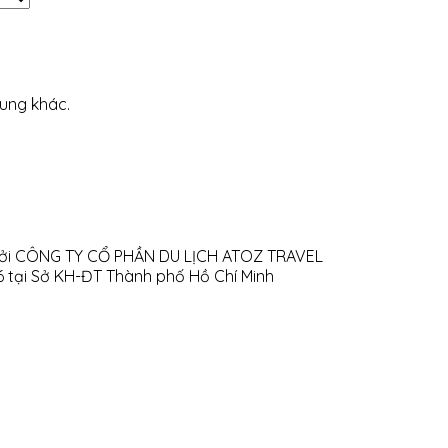
dung khác.
h bởi CÔNG TY CỔ PHẦN DU LỊCH ATOZ TRAVEL
16 tại Sở KH-ĐT Thành phố Hồ Chí Minh