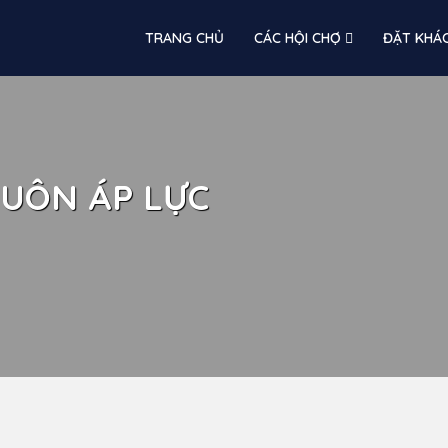
TRANG CHỦ
CÁC HỘI CHỢ
ĐẶT KHÁ
UÔN ÁP LỰC