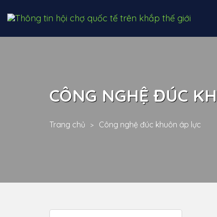
CÔNG NGHỆ ĐÚC KH
Trang chủ
Công nghệ đúc khuôn áp lực