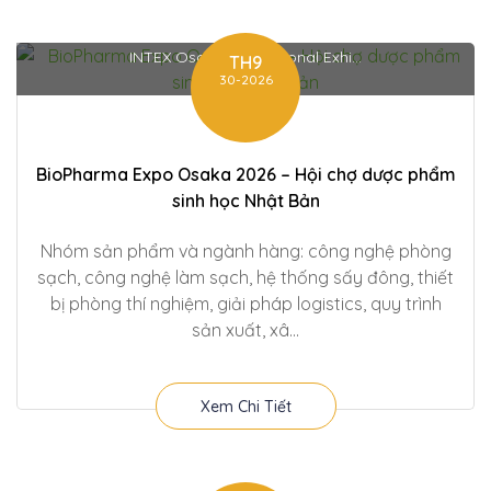
INTEX Osaka International Exhi...
TH9
30-2026
BioPharma Expo Osaka 2026 – Hội chợ dược phẩm
sinh học Nhật Bản
Nhóm sản phẩm và ngành hàng: công nghệ phòng
sạch, công nghệ làm sạch, hệ thống sấy đông, thiết
bị phòng thí nghiệm, giải pháp logistics, quy trình
sản xuất, xâ...
Xem Chi Tiết