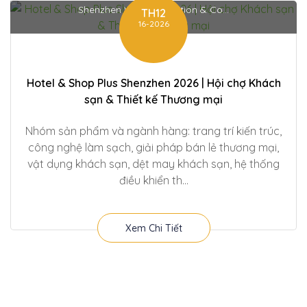
Shenzhen World Exhibition & Co...
TH12
16-2026
Hotel & Shop Plus Shenzhen 2026 | Hội chợ Khách
sạn & Thiết kế Thương mại
Nhóm sản phẩm và ngành hàng: trang trí kiến trúc,
công nghệ làm sạch, giải pháp bán lẻ thương mại,
vật dụng khách sạn, dệt may khách sạn, hệ thống
điều khiển th...
Xem Chi Tiết