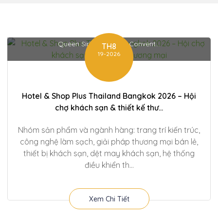
Queen Sirikit National Convent...
TH8
19-2026
Hotel & Shop Plus Thailand Bangkok 2026 – Hội
chợ khách sạn & thiết kế thư...
Nhóm sản phẩm và ngành hàng: trang trí kiến trúc,
công nghệ làm sạch, giải pháp thương mại bán lẻ,
thiết bị khách sạn, dệt may khách sạn, hệ thống
điều khiển th...
Xem Chi Tiết