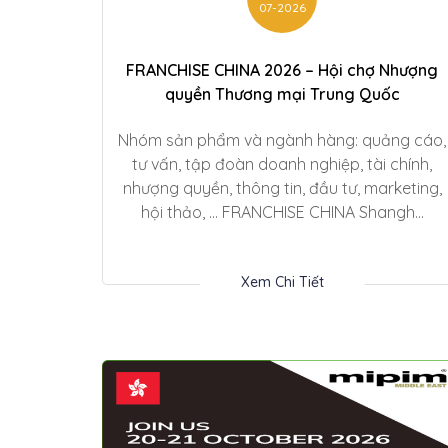
07-2026
FRANCHISE CHINA 2026 – Hội chợ Nhượng
quyền Thương mại Trung Quốc
Nhóm sản phẩm và ngành hàng: quảng cáo,
tư vấn, tập đoàn doanh nghiệp, tài chính,
nhượng quyền, thông tin, đầu tư, marketing,
hội thảo, … FRANCHISE CHINA Shangh...
Xem Chi Tiết