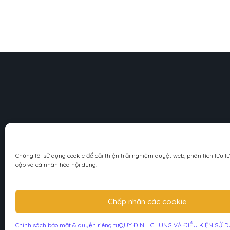
Chúng tôi sử dụng cookie để cải thiện trải nghiệm duyệt web, phân tích lưu l
cập và cá nhân hóa nội dung.
Trang dữ liệu về Hộ
Mã số thuế/số ĐKK
Chấp nhận các cookie
Chính sách bảo mật & quyền riêng tư
QUY ĐỊNH CHUNG VÀ ĐIỀU KIỆN SỬ 