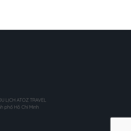
 DU LỊCH ATOZ TRAVEL
nh phố Hồ Chí Minh