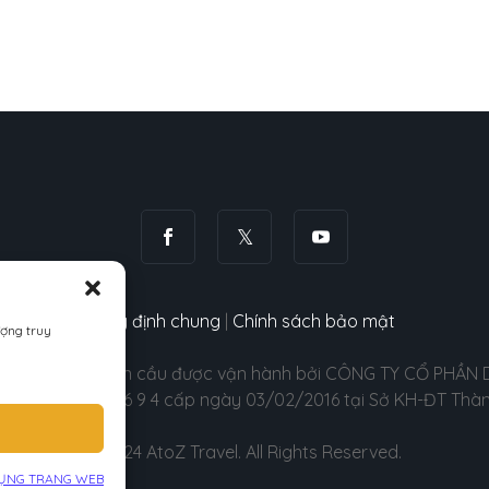
Quy định chung
|
Chính sách bảo mật
ượng truy
i chợ Quốc tế toàn cầu được vận hành bởi CÔNG TY CỔ PHẦN
D: 0 3 1 3 6 2 4 6 9 4 cấp ngày 03/02/2016 tại Sở KH-ĐT Thà
©2024 AtoZ Travel. All Rights Reserved.
DỤNG TRANG WEB