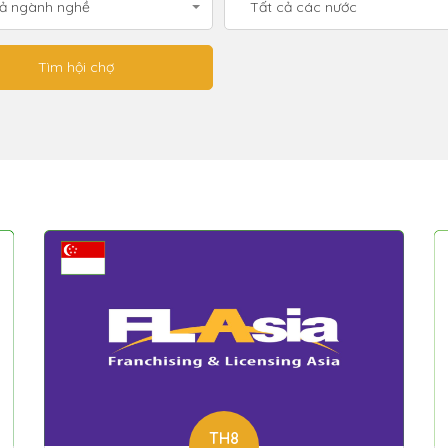
cả ngành nghề
Tất cả các nước
TH8