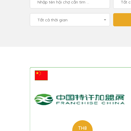
Tất 
Tất cả thời gian
TH8