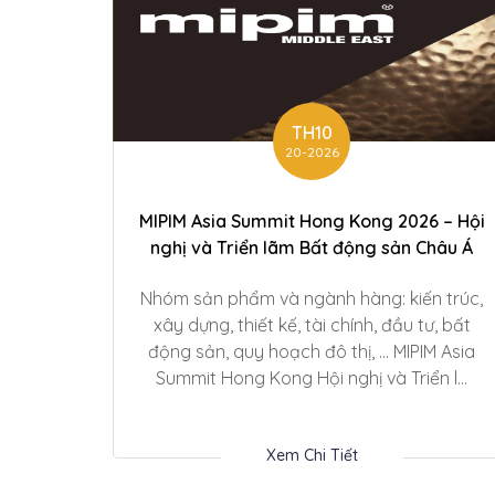
TH10
20-2026
MIPIM Asia Summit Hong Kong 2026 – Hội
nghị và Triển lãm Bất động sản Châu Á
Nhóm sản phẩm và ngành hàng: kiến trúc,
xây dựng, thiết kế, tài chính, đầu tư, bất
động sản, quy hoạch đô thị, … MIPIM Asia
Summit Hong Kong Hội nghị và Triển l...
Xem Chi Tiết