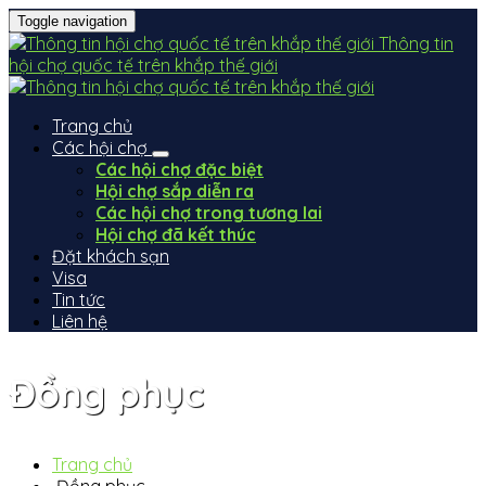
Toggle navigation
Thông tin
hội chợ quốc tế trên khắp thế giới
Trang chủ
Các hội chợ
Các hội chợ đặc biệt
Hội chợ sắp diễn ra
Các hội chợ trong tương lai
Hội chợ đã kết thúc
Đặt khách sạn
Visa
Tin tức
Liên hệ
Đồng phục
Trang chủ