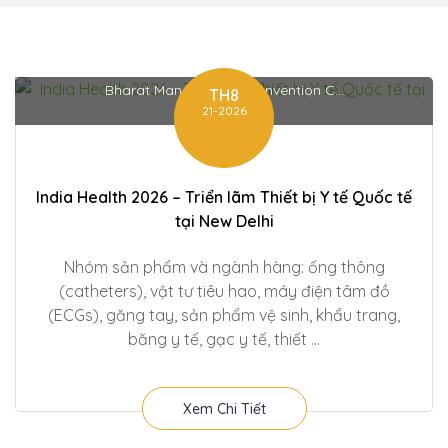
Bharat Mandapam – Convention C...
TH8
21-2026
India Health 2026 – Triển lãm Thiết bị Y tế Quốc tế
tại New Delhi
Nhóm sản phẩm và ngành hàng: ống thông
(catheters), vật tư tiêu hao, máy điện tâm đồ
(ECGs), găng tay, sản phẩm vệ sinh, khẩu trang,
băng y tế, gạc y tế, thiết ...
Xem Chi Tiết