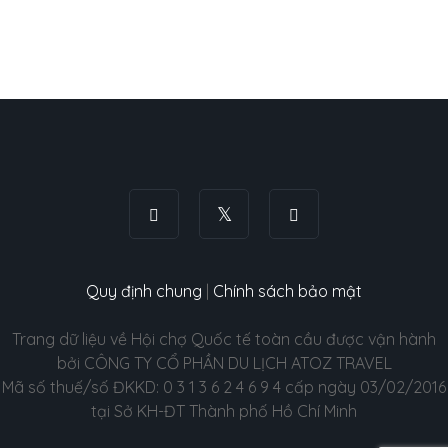
Quy định chung
|
Chính sách bảo mật
Trang dữ liệu về Hội chợ Quốc tế toàn cầu được vận hành
bởi CÔNG TY CỔ PHẦN DU LỊCH ATOZ TRAVEL
Mã số thuế/số ĐKKD: 0 3 1 3 6 2 4 6 9 4 cấp ngày 03/02/2016
tại Sở KH-ĐT Thành phố Hồ Chí Minh