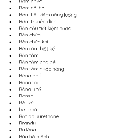
Bơm nhiệt
Bơm nồi hơi
Bơm tiết kiệm năng lượng
Bơm truyền dịch
Bồn cầu tiết kiệm nước
Bồn chứa
Bồn chứa khí
Bồn rửa thiết kế
Bồn tắm
Bồn tắm cho bé
Bồn tắm nước nóng
Bóng golf
Bông tai
Bông y tế
Bonsai
Bột kê
bọt phủ
Bọt polyurethane
Brandy
Bu lông
Bùa hộ mệnh