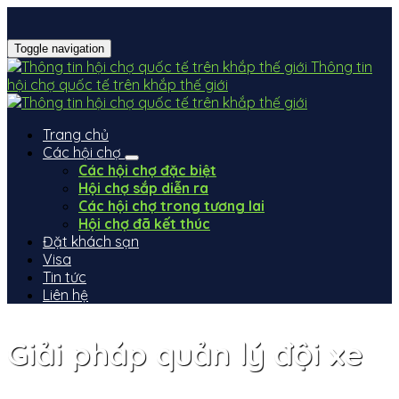
Toggle navigation
Thông tin
hội chợ quốc tế trên khắp thế giới
Trang chủ
Các hội chợ
Các hội chợ đặc biệt
Hội chợ sắp diễn ra
Các hội chợ trong tương lai
Hội chợ đã kết thúc
Đặt khách sạn
Visa
Tin tức
Liên hệ
Giải pháp quản lý đội xe