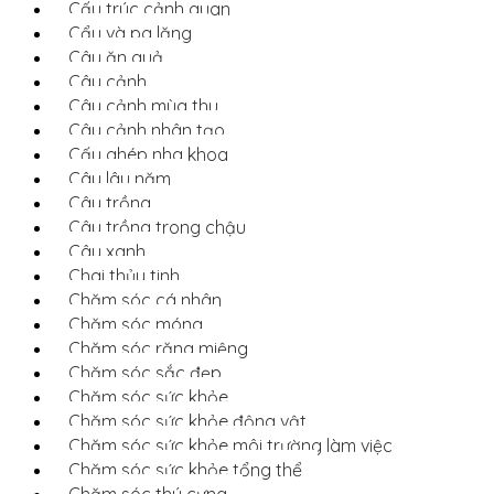
Cấu trúc cảnh quan
Cẩu và pa lăng
Cây ăn quả
Cây cảnh
Cây cảnh mùa thu
Cây cảnh nhân tạo
Cấy ghép nha khoa
Cây lâu năm
Cây trồng
Cây trồng trong chậu
Cây xanh
Chai thủy tinh
Chăm sóc cá nhân
Chăm sóc móng
Chăm sóc răng miệng
Chăm sóc sắc đẹp
Chăm sóc sức khỏe
Chăm sóc sức khỏe động vật
Chăm sóc sức khỏe môi trường làm việc
Chăm sóc sức khỏe tổng thể
Chăm sóc thú cưng