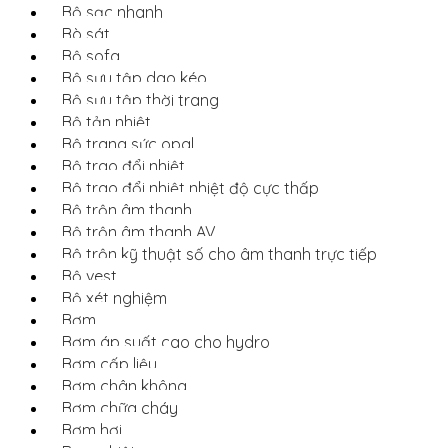
Bộ sạc nhanh
Bò sát
Bộ sofa
Bộ sưu tập dao kéo
Bộ sưu tập thời trang
Bộ tản nhiệt
Bộ trang sức opal
Bộ trao đổi nhiệt
Bộ trao đổi nhiệt nhiệt độ cực thấp
Bộ trộn âm thanh
Bộ trộn âm thanh AV
Bộ trộn kỹ thuật số cho âm thanh trực tiếp
Bộ vest
Bộ xét nghiệm
Bơm
Bơm áp suất cao cho hydro
Bơm cấp liệu
Bơm chân không
Bơm chữa cháy
Bơm hơi