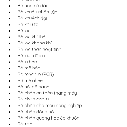
Bó hoa cô dâu
Bộ khuấy phân tán
Bộ khuếch đại
Bộ kit y tế
Bộ lọc
Bộ lọc khí thải
Bộ lọc không khí
Bộ lọc than hoạt tính
Bộ lưu trữ pin
Bộ ly hợp
Bộ mã hóa
Bo mạch in (PCB)
Bơ mè ghee
Bộ nồi dã ngoại
Bộ phận an toàn thang máy
Bộ phận cao su
Bộ phận cho máy nông nghiệp
Bộ phận đồng hồ
Bộ phận quang học ép khuôn
Bộ sạc