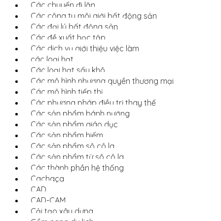
Các chuyến đi lặn
Các công ty môi giới bất động sản
Các đại lý bất động sản
Các đề xuất học tập
Các dịch vụ giới thiệu việc làm
các loại hạt
Các loại hạt sấy khô
Các mô hình nhượng quyền thương mại
Các mô hình tiếp thị
Các phương pháp điều trị thay thế
Các sản phẩm bánh nướng
Các sản phẩm giáo dục
Các sản phẩm hiếm
Các sản phẩm sô cô la
Các sản phẩm từ sô cô la
Các thành phần hệ thống
Cachaça
CAD
CAD-CAM
Cải tạo xây dựng