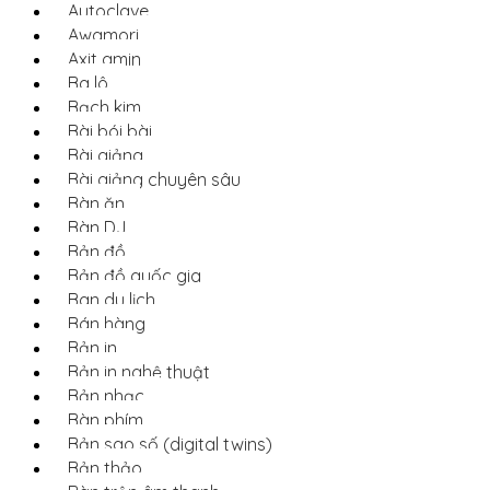
Autoclave
Awamori
Axit amin
Ba lô
Bạch kim
Bài bói bài
Bài giảng
Bài giảng chuyên sâu
Bàn ăn
Bàn DJ
Bản đồ
Bản đồ quốc gia
Ban du lịch
Bán hàng
Bản in
Bản in nghệ thuật
Bản nhạc
Bàn phím
Bản sao số (digital twins)
Bản thảo