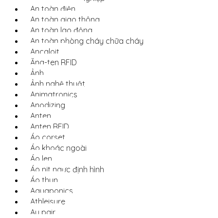
An toàn điện
An toàn giao thông
An toàn lao động
An toàn phòng cháy chữa cháy
Ancaloit
Ăng-ten RFID
Ảnh
Ảnh nghệ thuật
Animatronics
Anodizing
Anten
Anten RFID
Áo corset
Áo khoác ngoài
Áo len
Áo nịt ngực định hình
Áo thun
Aquaponics
Athleisure
Au pair