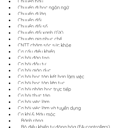
Chuyến bay
Chuyến đi học ngôn ngữ
Chuyến đi lặn
Chuyển đổi
Chuyển đổi số
Chuyển đổi xanh (GX)
Chuyên gia phục chế
CNTT chăm sóc sức khỏe
Cơ cấu điều khiển
Cơ hội đào tạo
Cơ hội đầu tư
Cơ hội giáo dục
Cơ hội học tập kết hợp làm việc
Cơ hội học tập liên tục
Cơ hội nhập học trực tiếp
Cơ hội thực tập
Cơ hội việc làm
Cơ hội việc làm và tuyển dụng
Cơ khí & Máy móc
Bánh răng
Bộ điều khiển tự động hóa (FA-controllers)