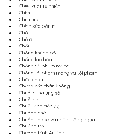
Chiết xuất tự nhiên
Chim
Chim ưng
Chỉnh sửa bản in
Chó
Chỗ ở
Chổi
Chống khủng bố
Chống lão hóa
Chống tội phạm mạng
Chống tội phạm mạng và tội phạm
Chữa cháy
Chưng cất chân không
Chuỗi cung ứng số
Chuỗi hạt
Chuỗi lạnh hiện đại
Chuồng chó
Chuồng ngựa và nhân giống ngựa
Chuồng trại
Chương trình Au Pair