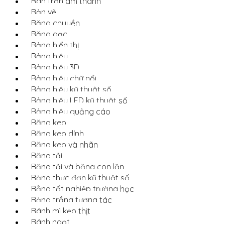
Bàn trộn âm thanh
Bản vẽ
Băng chuyền
Băng gạc
Bảng hiển thị
Bảng hiệu
Bảng hiệu 3D
Bảng hiệu chữ nổi
Bảng hiệu kỹ thuật số
Bảng hiệu LED kỹ thuật số
Bảng hiệu quảng cáo
Băng keo
Băng keo dính
Băng keo và nhãn
Băng tải
Băng tải và băng con lăn
Bảng thực đơn kỹ thuật số
Bằng tốt nghiệp trường học
Bảng trắng tương tác
Bánh mì kẹp thịt
Bánh ngọt