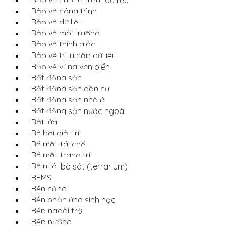
Bảo vệ công trình
Bảo vệ dữ liệu
Bảo vệ môi trường
Bảo vệ thính giác
Bảo vệ truy cập dữ liệu
Bảo vệ vùng ven biển
Bất động sản
Bất động sản dân cư
Bất động sản nhà ở
Bất động sản nước ngoài
Bật lửa
Bể bơi giải trí
Bề mặt tái chế
Bề mặt trang trí
Bể nuôi bò sát (terrarium)
BEMS
Bến cảng
Bền phản ứng sinh học
Bếp ngoài trời
Bếp nướng