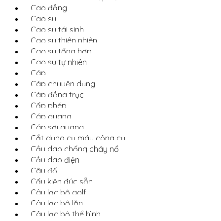
Cao đẳng
Cao su
Cao su tái sinh
Cao su thiên nhiên
Cao su tổng hợp
Cao su tự nhiên
Cáp
Cáp chuyên dụng
Cáp đồng trục
Cấp phép
Cáp quang
Cáp sợi quang
Cắt dụng cụ máy công cụ
Cầu dao chống cháy nổ
Cầu dao điện
Câu đố
Cấu kiện đúc sẵn
Câu lạc bộ golf
Câu lạc bộ lặn
Câu lạc bộ thể hình