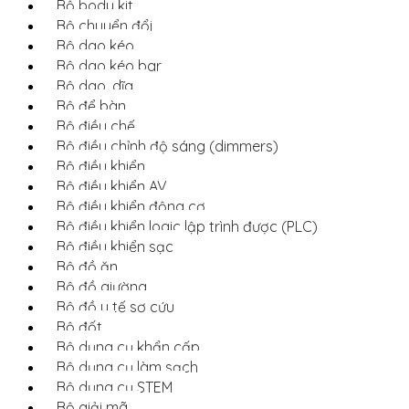
Bộ body kit
Bộ chuyển đổi
Bộ dao kéo
Bộ dao kéo bar
Bộ dao, dĩa
Bộ để bàn
Bộ điều chế
Bộ điều chỉnh độ sáng (dimmers)
Bộ điều khiển
Bộ điều khiển AV
Bộ điều khiển động cơ
Bộ điều khiển logic lập trình được (PLC)
Bộ điều khiển sạc
Bộ đồ ăn
Bộ đồ giường
Bộ đồ y tế sơ cứu
Bộ đốt
Bộ dụng cụ khẩn cấp
Bộ dụng cụ làm sạch
Bộ dụng cụ STEM
Bộ giải mã