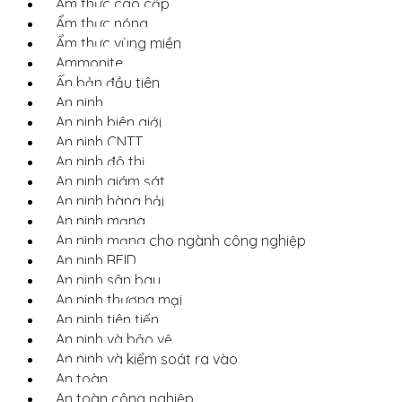
Ẩm thực cao cấp
Ẩm thực nóng
Ẩm thực vùng miền
Ammonite
Ấn bản đầu tiên
An ninh
An ninh biên giới
An ninh CNTT
An ninh đô thị
An ninh giám sát
An ninh hàng hải
An ninh mạng
An ninh mạng cho ngành công nghiệp
An ninh RFID
An ninh sân bay
An ninh thương mại
An ninh tiên tiến
An ninh và bảo vệ
An ninh và kiểm soát ra vào
An toàn
An toàn công nghiệp