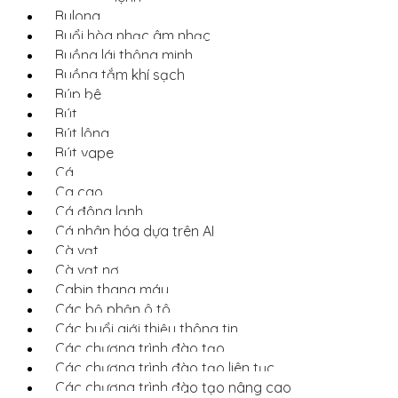
Bulong
Buổi hòa nhạc âm nhạc
Buồng lái thông minh
Buồng tắm khí sạch
Búp bê
Bút
Bút lông
Bút vape
Cá
Ca cao
Cá đông lạnh
Cá nhân hóa dựa trên AI
Cà vạt
Cà vạt nơ
Cabin thang máy
Các bộ phận ô tô
Các buổi giới thiệu thông tin
Các chương trình đào tạo
Các chương trình đào tạo liên tục
Các chương trình đào tạo nâng cao