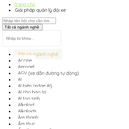
Trang chủ
Giải pháp quản lý đội xe
Tất cả ngành nghề
Tất cả ngành nghề
Accine
Aerogel
AGV (xe dẫn đường tự động)
AI
AI biên (edge AI)
AI cho bảo trì
AI tạo sinh
Alkaloid
Alkaloids
Âm thanh
Ẩm thực