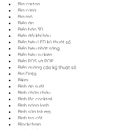
Bìa carton
Bìa cứng
Bia mộ
Biến áp
Biển báo 3D
Biến đổi khí hậu
Biển hiệu LED kỹ thuật số
Biển hiệu phát sáng
Biển hiệu sự kiện
Biển POS và POP
Biển quảng cáo kỹ thuật số
Big Data
Bikini
Bình áp suất
Bình chữa cháy
Bình lắc cocktail
Bình nóng lạnh
Bình sữa trẻ em
Bình tro cốt
Blockchain