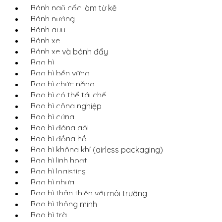
Bánh ngũ cốc làm từ kê
Bánh nướng
Bánh quy
Bánh xe
Bánh xe và bánh đẩy
Bao bì
Bao bì bền vững
Bao bì chức năng
Bao bì có thể tái chế
Bao bì công nghiệp
Bao bì cứng
Bao bì đóng gói
Bao bì đồng hồ
Bao bì không khí (airless packaging)
Bao bì linh hoạt
Bao bì logistics
Bao bì nhựa
Bao bì thân thiện với môi trường
Bao bì thông minh
Bao bì trà