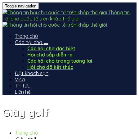
Toggle navigation
Thông tin
hội chợ quốc tế trên khắp thế giới
Trang chủ
Các hội chợ
Các hội chợ đặc biệt
Hội chợ sắp diễn ra
Các hội chợ trong tương lai
Hội chợ đã kết thúc
Đặt khách sạn
Visa
Tin tức
Liên hệ
Giày golf
Trang chủ