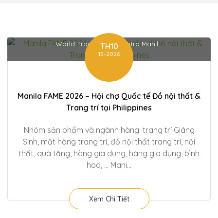
World Trade Center Metro Manil...
TH10
15-2026
Manila FAME 2026 – Hội chợ Quốc tế Đồ nội thất &
Trang trí tại Philippines
Nhóm sản phẩm và ngành hàng: trang trí Giáng
Sinh, mặt hàng trang trí, đồ nội thất trang trí, nội
thất, quà tặng, hàng gia dụng, hàng gia dụng, bình
hoa, … Mani...
Xem Chi Tiết