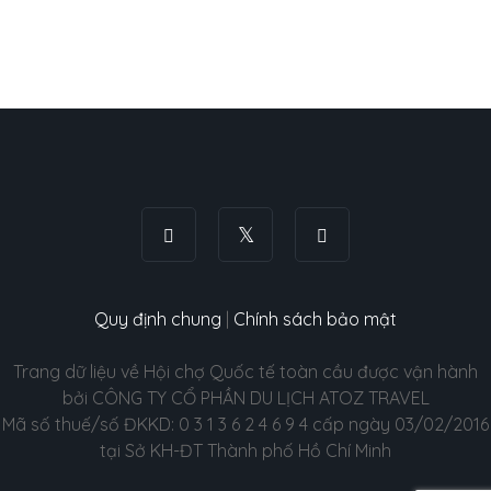
Quy định chung
|
Chính sách bảo mật
Trang dữ liệu về Hội chợ Quốc tế toàn cầu được vận hành
bởi CÔNG TY CỔ PHẦN DU LỊCH ATOZ TRAVEL
Mã số thuế/số ĐKKD: 0 3 1 3 6 2 4 6 9 4 cấp ngày 03/02/2016
tại Sở KH-ĐT Thành phố Hồ Chí Minh