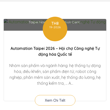
Taipei Nangang Exhibition Cent...
TH8
19-2026
Automation Taipei 2026 – Hội chợ Công nghệ Tự
động hóa Quốc tế
Nhóm sản phẩm và ngành hàng: hệ thống tự động
hóa, điều khiển, sản phẩm điện tử, robot công
nghiệp, phần mềm sản xuất, hệ thống đo lường, hệ
thống kiểm tra, … A...
Xem Chi Tiết