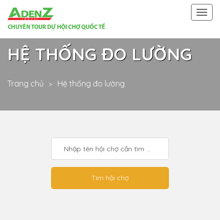
Togg
navi
HỆ THỐNG ĐO LƯỜNG
Trang chủ
Hệ thống đo lường