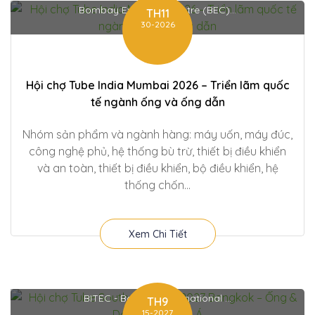
Bombay Exhibition Centre (BEC)...
TH11
30-2026
Hội chợ Tube India Mumbai 2026 – Triển lãm quốc
tế ngành ống và ống dẫn
Nhóm sản phẩm và ngành hàng: máy uốn, máy đúc,
công nghệ phủ, hệ thống bù trừ, thiết bị điều khiển
và an toàn, thiết bị điều khiển, bộ điều khiển, hệ
thống chốn...
Xem Chi Tiết
BITEC - Bangkok International ...
TH9
15-2027