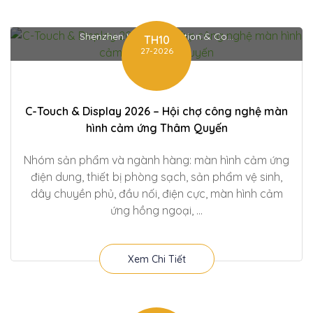
Shenzhen World Exhibition & Co...
TH10
27-2026
C-Touch & Display 2026 – Hội chợ công nghệ màn
hình cảm ứng Thâm Quyến
Nhóm sản phẩm và ngành hàng: màn hình cảm ứng
điện dung, thiết bị phòng sạch, sản phẩm vệ sinh,
dây chuyền phủ, đầu nối, điện cực, màn hình cảm
ứng hồng ngoại, ...
Xem Chi Tiết