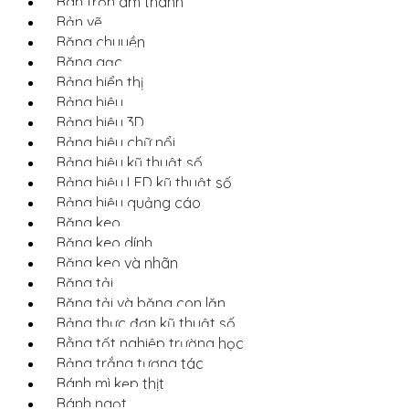
Bàn trộn âm thanh
Bản vẽ
Băng chuyền
Băng gạc
Bảng hiển thị
Bảng hiệu
Bảng hiệu 3D
Bảng hiệu chữ nổi
Bảng hiệu kỹ thuật số
Bảng hiệu LED kỹ thuật số
Bảng hiệu quảng cáo
Băng keo
Băng keo dính
Băng keo và nhãn
Băng tải
Băng tải và băng con lăn
Bảng thực đơn kỹ thuật số
Bằng tốt nghiệp trường học
Bảng trắng tương tác
Bánh mì kẹp thịt
Bánh ngọt