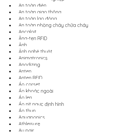
An toàn điện
An toàn giao thông
An toàn lao động
An toàn phòng cháy chữa cháy
Ancaloit
Ăng-ten RFID
Ảnh
Ảnh nghệ thuật
Animatronics
Anodizing
Anten
Anten RFID
Áo corset
Áo khoác ngoài
Áo len
Áo nịt ngực định hình
Áo thun
Aquaponics
Athleisure
Au pair