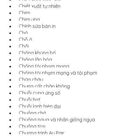
Chiết xuất tự nhiên
Chim
Chim ưng
Chỉnh sửa bản in
Chó
Chỗ ở
Chổi
Chống khủng bố
Chống lão hóa
Chống tội phạm mạng
Chống tội phạm mạng và tội phạm
Chữa cháy
Chưng cất chân không
Chuỗi cung ứng số
Chuỗi hạt
Chuỗi lạnh hiện đại
Chuồng chó
Chuồng ngựa và nhân giống ngựa
Chuồng trại
Chương trình Au Pair