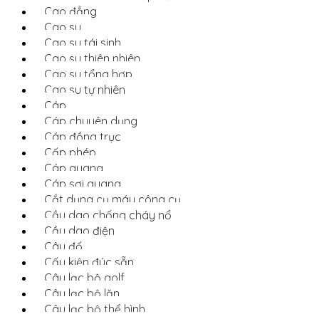
Cao đẳng
Cao su
Cao su tái sinh
Cao su thiên nhiên
Cao su tổng hợp
Cao su tự nhiên
Cáp
Cáp chuyên dụng
Cáp đồng trục
Cấp phép
Cáp quang
Cáp sợi quang
Cắt dụng cụ máy công cụ
Cầu dao chống cháy nổ
Cầu dao điện
Câu đố
Cấu kiện đúc sẵn
Câu lạc bộ golf
Câu lạc bộ lặn
Câu lạc bộ thể hình