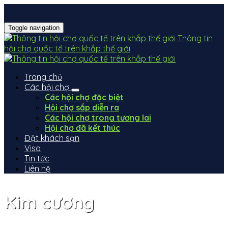
Toggle navigation
Thông tin
hội chợ quốc tế trên khắp thế giới
Trang chủ
Các hội chợ
Các hội chợ đặc biệt
Hội chợ sắp diễn ra
Các hội chợ trong tương lai
Hội chợ đã kết thúc
Đặt khách sạn
Visa
Tin tức
Liên hệ
Kim cương