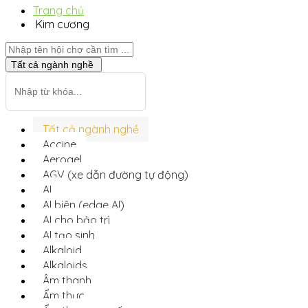
Trang chủ
Kim cương
Tất cả ngành nghề
Tất cả ngành nghề
Accine
Aerogel
AGV (xe dẫn đường tự động)
AI
AI biên (edge AI)
AI cho bảo trì
AI tạo sinh
Alkaloid
Alkaloids
Âm thanh
Ẩm thực