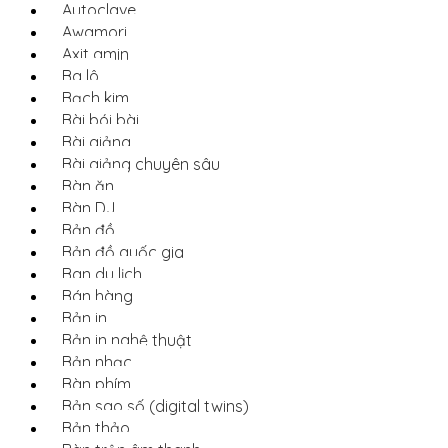
Autoclave
Awamori
Axit amin
Ba lô
Bạch kim
Bài bói bài
Bài giảng
Bài giảng chuyên sâu
Bàn ăn
Bàn DJ
Bản đồ
Bản đồ quốc gia
Ban du lịch
Bán hàng
Bản in
Bản in nghệ thuật
Bản nhạc
Bàn phím
Bản sao số (digital twins)
Bản thảo