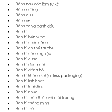
Bánh ngũ cốc làm từ kê
Bánh nướng
Bánh quy
Bánh xe
Bánh xe và bánh đẩy
Bao bì
Bao bì bền vững
Bao bì chức năng
Bao bì có thể tái chế
Bao bì công nghiệp
Bao bì cứng
Bao bì đóng gói
Bao bì đồng hồ
Bao bì không khí (airless packaging)
Bao bì linh hoạt
Bao bì logistics
Bao bì nhựa
Bao bì thân thiện với môi trường
Bao bì thông minh
Bao bì trà