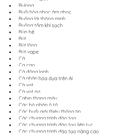
Bulong
Buổi hòa nhạc âm nhạc
Buồng lái thông minh
Buồng tắm khí sạch
Búp bê
Bút
Bút lông
Bút vape
Cá
Ca cao
Cá đông lạnh
Cá nhân hóa dựa trên AI
Cà vạt
Cà vạt nơ
Cabin thang máy
Các bộ phận ô tô
Các buổi giới thiệu thông tin
Các chương trình đào tạo
Các chương trình đào tạo liên tục
Các chương trình đào tạo nâng cao