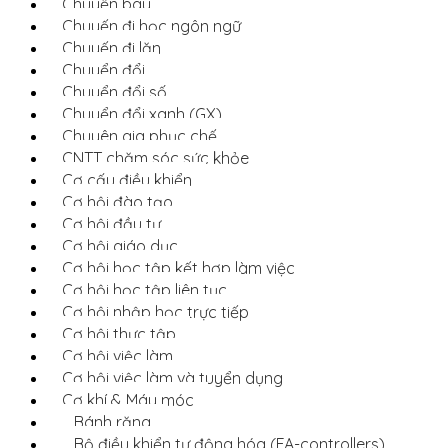
Chuyến bay
Chuyến đi học ngôn ngữ
Chuyến đi lặn
Chuyển đổi
Chuyển đổi số
Chuyển đổi xanh (GX)
Chuyên gia phục chế
CNTT chăm sóc sức khỏe
Cơ cấu điều khiển
Cơ hội đào tạo
Cơ hội đầu tư
Cơ hội giáo dục
Cơ hội học tập kết hợp làm việc
Cơ hội học tập liên tục
Cơ hội nhập học trực tiếp
Cơ hội thực tập
Cơ hội việc làm
Cơ hội việc làm và tuyển dụng
Cơ khí & Máy móc
Bánh răng
Bộ điều khiển tự động hóa (FA-controllers)