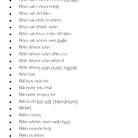
Bảo vệ công trình
Bảo vệ dữ liệu
Bảo vệ môi trường
Bảo vệ thính giác
Bảo vệ truy cập dữ liệu
Bảo vệ vùng ven biển
Bất động sản
Bất động sản dân cư
Bất động sản nhà ở
Bất động sản nước ngoài
Bật lửa
Bể bơi giải trí
Bề mặt tái chế
Bề mặt trang trí
Bể nuôi bò sát (terrarium)
BEMS
Bến cảng
Bền phản ứng sinh học
Bếp ngoài trời
Bếp nướng