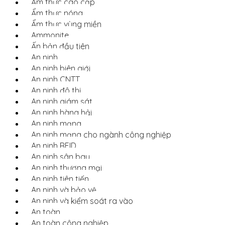
Ẩm thực cao cấp
Ẩm thực nóng
Ẩm thực vùng miền
Ammonite
Ấn bản đầu tiên
An ninh
An ninh biên giới
An ninh CNTT
An ninh đô thị
An ninh giám sát
An ninh hàng hải
An ninh mạng
An ninh mạng cho ngành công nghiệp
An ninh RFID
An ninh sân bay
An ninh thương mại
An ninh tiên tiến
An ninh và bảo vệ
An ninh và kiểm soát ra vào
An toàn
An toàn công nghiệp