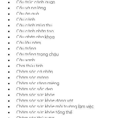
Cấu trúc cảnh quan
Cẩu và pa lăng
Cây ăn quả
Cây cảnh
Cây cảnh mùa thu
Cây cảnh nhân tạo
Cấy ghép nha khoa
Cây lâu năm
Cây trồng
Cây trồng trong chậu
Cây xanh
Chai thủy tinh
Chăm sóc cá nhân
Chăm sóc móng
Chăm sóc răng miệng
Chăm sóc sắc đẹp
Chăm sóc sức khỏe
Chăm sóc sức khỏe động vật
Chăm sóc sức khỏe môi trường làm việc
Chăm sóc sức khỏe tổng thể
Chăm sóc thú cưng