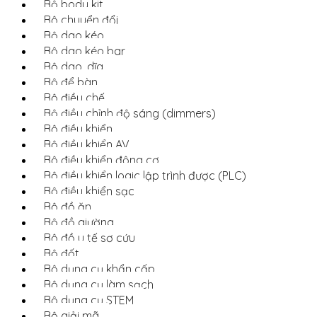
Bộ body kit
Bộ chuyển đổi
Bộ dao kéo
Bộ dao kéo bar
Bộ dao, dĩa
Bộ để bàn
Bộ điều chế
Bộ điều chỉnh độ sáng (dimmers)
Bộ điều khiển
Bộ điều khiển AV
Bộ điều khiển động cơ
Bộ điều khiển logic lập trình được (PLC)
Bộ điều khiển sạc
Bộ đồ ăn
Bộ đồ giường
Bộ đồ y tế sơ cứu
Bộ đốt
Bộ dụng cụ khẩn cấp
Bộ dụng cụ làm sạch
Bộ dụng cụ STEM
Bộ giải mã