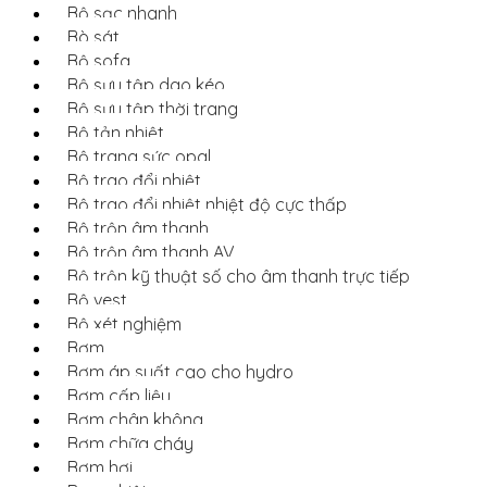
Bộ sạc nhanh
Bò sát
Bộ sofa
Bộ sưu tập dao kéo
Bộ sưu tập thời trang
Bộ tản nhiệt
Bộ trang sức opal
Bộ trao đổi nhiệt
Bộ trao đổi nhiệt nhiệt độ cực thấp
Bộ trộn âm thanh
Bộ trộn âm thanh AV
Bộ trộn kỹ thuật số cho âm thanh trực tiếp
Bộ vest
Bộ xét nghiệm
Bơm
Bơm áp suất cao cho hydro
Bơm cấp liệu
Bơm chân không
Bơm chữa cháy
Bơm hơi