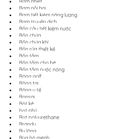
Bơm nhiệt
Bơm nồi hơi
Bơm tiết kiệm năng lượng
Bơm truyền dịch
Bồn cầu tiết kiệm nước
Bồn chứa
Bồn chứa khí
Bồn rửa thiết kế
Bồn tắm
Bồn tắm cho bé
Bồn tắm nước nóng
Bóng golf
Bông tai
Bông y tế
Bonsai
Bột kê
bọt phủ
Bọt polyurethane
Brandy
Bu lông
Bùa hộ mệnh