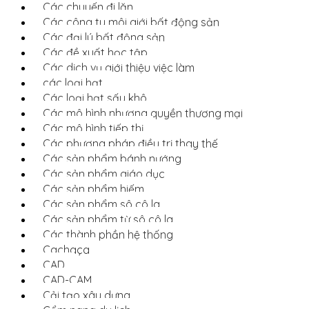
Các chuyến đi lặn
Các công ty môi giới bất động sản
Các đại lý bất động sản
Các đề xuất học tập
Các dịch vụ giới thiệu việc làm
các loại hạt
Các loại hạt sấy khô
Các mô hình nhượng quyền thương mại
Các mô hình tiếp thị
Các phương pháp điều trị thay thế
Các sản phẩm bánh nướng
Các sản phẩm giáo dục
Các sản phẩm hiếm
Các sản phẩm sô cô la
Các sản phẩm từ sô cô la
Các thành phần hệ thống
Cachaça
CAD
CAD-CAM
Cải tạo xây dựng