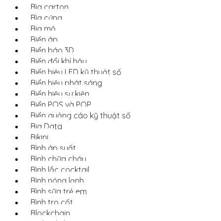
Bìa carton
Bìa cứng
Bia mộ
Biến áp
Biển báo 3D
Biến đổi khí hậu
Biển hiệu LED kỹ thuật số
Biển hiệu phát sáng
Biển hiệu sự kiện
Biển POS và POP
Biển quảng cáo kỹ thuật số
Big Data
Bikini
Bình áp suất
Bình chữa cháy
Bình lắc cocktail
Bình nóng lạnh
Bình sữa trẻ em
Bình tro cốt
Blockchain