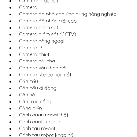
Cẩm nang du lịch
Camera
Camera đa phổ cho ứng dụng nông nghiệp
Camera độ phân giải cao
Camera giám sát
Camera giám sát (CCTV)
Camera hồng ngoại
Camera IP
Camera nhiệt
Camera nội nha
Camera săn theo dấu
Camera stereo hai mắt
Cần cẩu
Cần cẩu di động
Căn hộ
Cần trục cổng
Cảng biển
Cảnh quan ngoại thất
Cánh quạt tua-bin
Cánh tay rô-bốt
Cánh tay robot khớp nối