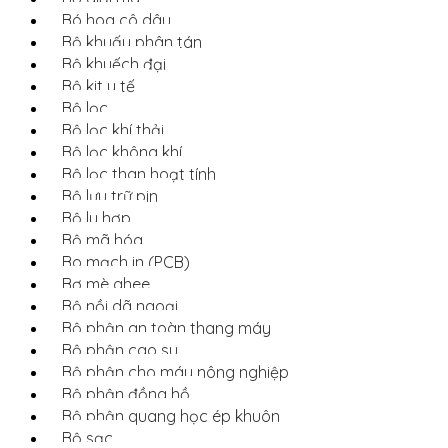
Bó hoa cô dâu
Bộ khuấy phân tán
Bộ khuếch đại
Bộ kit y tế
Bộ lọc
Bộ lọc khí thải
Bộ lọc không khí
Bộ lọc than hoạt tính
Bộ lưu trữ pin
Bộ ly hợp
Bộ mã hóa
Bo mạch in (PCB)
Bơ mè ghee
Bộ nồi dã ngoại
Bộ phận an toàn thang máy
Bộ phận cao su
Bộ phận cho máy nông nghiệp
Bộ phận đồng hồ
Bộ phận quang học ép khuôn
Bộ sạc