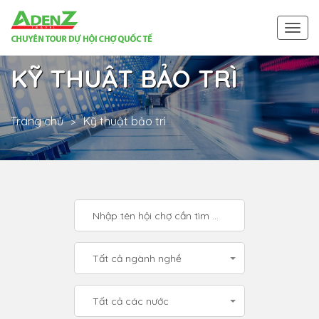
Togg
navi
KỸ THUẬT BẢO TRÌ
Trang chủ
Kỹ thuật bảo trì
Tất cả ngành nghề
Tất cả các nước