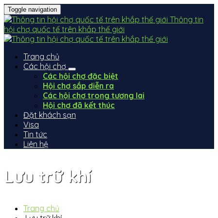
Toggle navigation
Thông tin
hội chợ quốc tế trên khắp thế giới
Trang chủ
Các hội chợ
Các hội chợ đặc biệt
Hội chợ sắp diễn ra
Các hội chợ trong tương lai
Hội chợ đã kết thúc
Đặt khách sạn
Visa
Tin tức
Liên hệ
Lưu trữ khí
Trang chủ