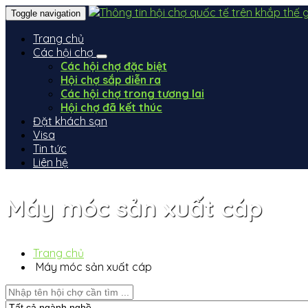
Toggle navigation
Trang chủ
Các hội chợ
Các hội chợ đặc biệt
Hội chợ sắp diễn ra
Các hội chợ trong tương lai
Hội chợ đã kết thúc
Đặt khách sạn
Visa
Tin tức
Liên hệ
Máy móc sản xuất cáp
Trang chủ
Máy móc sản xuất cáp