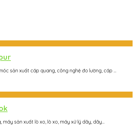
pur
óc sản xuất cáp quang, công nghệ đo lường, cáp ...
ok
y sản xuất lò xo, lò xo, máy xử lý dây, dây...