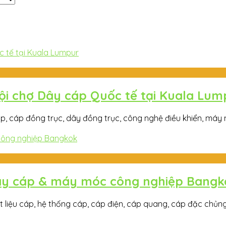
ội chợ Dây cáp Quốc tế tại Kuala Lum
cáp đồng trục, dây đồng trục, công nghệ điều khiển, máy m
 dây cáp & máy móc công nghiệp Bangk
u cáp, hệ thống cáp, cáp điện, cáp quang, cáp đặc chủng, má