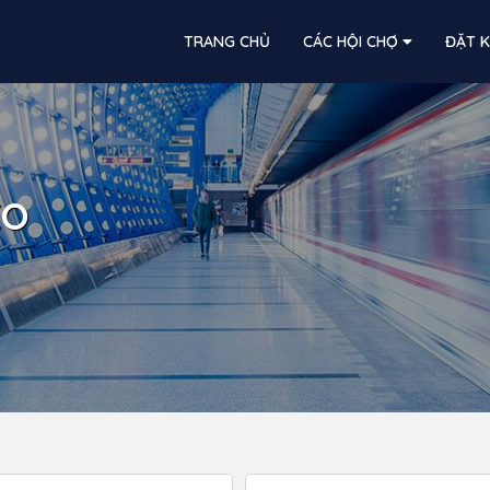
TRANG CHỦ
CÁC HỘI CHỢ
ĐẶT 
XO