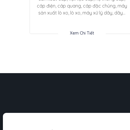
cáp điện, cáp quang, cáp đặc chủng, máy
sản xuất lò xo, lò xo, máy xử lý dây, dây...
Xem Chi Tiết