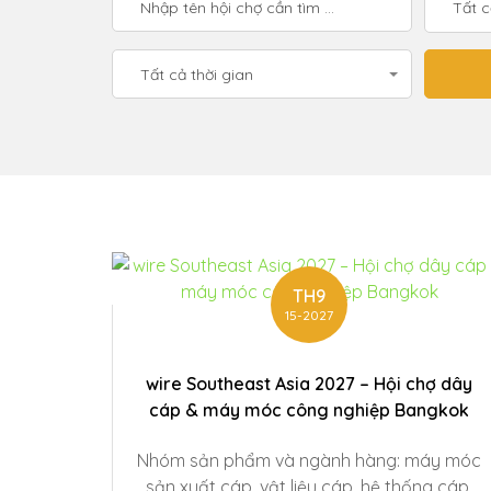
Tất 
Tất cả thời gian
TH9
15-2027
wire Southeast Asia 2027 – Hội chợ dây
cáp & máy móc công nghiệp Bangkok
Nhóm sản phẩm và ngành hàng: máy móc
sản xuất cáp, vật liệu cáp, hệ thống cáp,