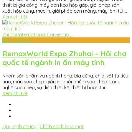
thiết bị gia công, máy dán keo hộp gấp, giải pháp sản
xuất hộp cứng, mực in, giải pháp cán màng, máy làm túi ...
Xem chi tiết
Zhuhai International Conventio...
Th10
15-2026
RemaxWorld Expo Zhuhai – Hội chợ
quốc tế ngành in ấn máy tính
Nhóm sản phẩm và ngành hàng: bìa cứng, chip, vật tư tiêu
hao, máy sao chép, giấy in, phần mềm sao chép, công
nghệ sao chép, vật liệu thiết kế, thiết bị hoàn thi...
Xem chi tiết
Quy định chung
|
Chính sách bảo mật