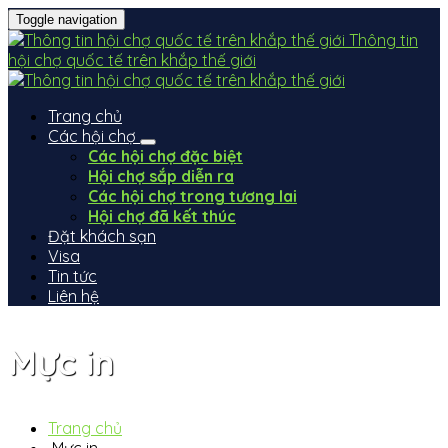
Toggle navigation
Thông tin
hội chợ quốc tế trên khắp thế giới
Trang chủ
Các hội chợ
Các hội chợ đặc biệt
Hội chợ sắp diễn ra
Các hội chợ trong tương lai
Hội chợ đã kết thúc
Đặt khách sạn
Visa
Tin tức
Liên hệ
Mực in
Trang chủ