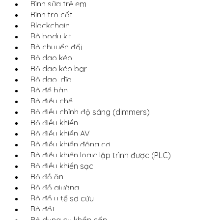
Bình sữa trẻ em
Bình tro cốt
Blockchain
Bộ body kit
Bộ chuyển đổi
Bộ dao kéo
Bộ dao kéo bar
Bộ dao, dĩa
Bộ để bàn
Bộ điều chế
Bộ điều chỉnh độ sáng (dimmers)
Bộ điều khiển
Bộ điều khiển AV
Bộ điều khiển động cơ
Bộ điều khiển logic lập trình được (PLC)
Bộ điều khiển sạc
Bộ đồ ăn
Bộ đồ giường
Bộ đồ y tế sơ cứu
Bộ đốt