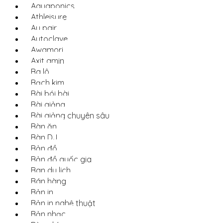
Aquaponics
Athleisure
Au pair
Autoclave
Awamori
Axit amin
Ba lô
Bạch kim
Bài bói bài
Bài giảng
Bài giảng chuyên sâu
Bàn ăn
Bàn DJ
Bản đồ
Bản đồ quốc gia
Ban du lịch
Bán hàng
Bản in
Bản in nghệ thuật
Bản nhạc