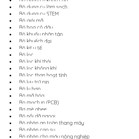
Bộ dụng cụ khẩn cấp
Bộ dụng cụ làm sạch
Bộ dụng cụ STEM
Bộ giải mã
Bó hoa cô dâu
Bộ khuấy phân tán
Bộ khuếch đại
Bộ kit y tế
Bộ lọc
Bộ lọc khí thải
Bộ lọc không khí
Bộ lọc than hoạt tính
Bộ lưu trữ pin
Bộ ly hợp
Bộ mã hóa
Bo mạch in (PCB)
Bơ mè ghee
Bộ nồi dã ngoại
Bộ phận an toàn thang máy
Bộ phận cao su
Bộ phận cho máy nông nghiệp