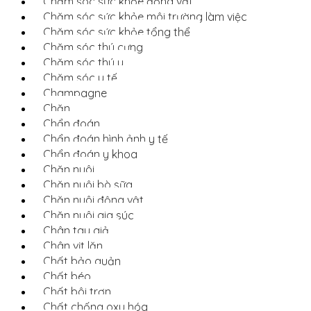
Chăm sóc sức khỏe động vật
Chăm sóc sức khỏe môi trường làm việc
Chăm sóc sức khỏe tổng thể
Chăm sóc thú cưng
Chăm sóc thú y
Chăm sóc y tế
Champagne
Chăn
Chẩn đoán
Chẩn đoán hình ảnh y tế
Chẩn đoán y khoa
Chăn nuôi
Chăn nuôi bò sữa
Chăn nuôi động vật
Chăn nuôi gia súc
Chân tay giả
Chân vịt lặn
Chất bảo quản
Chất béo
Chất bôi trơn
Chất chống oxy hóa