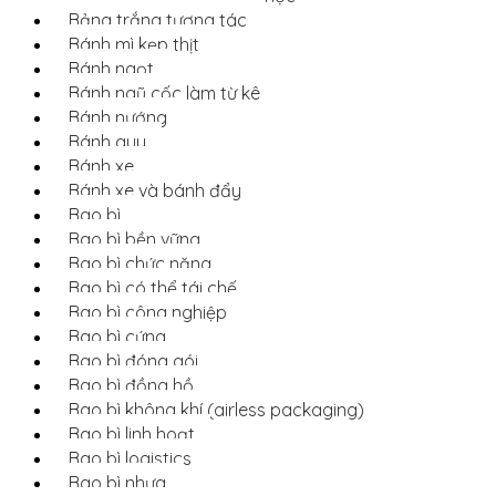
Bảng trắng tương tác
Bánh mì kẹp thịt
Bánh ngọt
Bánh ngũ cốc làm từ kê
Bánh nướng
Bánh quy
Bánh xe
Bánh xe và bánh đẩy
Bao bì
Bao bì bền vững
Bao bì chức năng
Bao bì có thể tái chế
Bao bì công nghiệp
Bao bì cứng
Bao bì đóng gói
Bao bì đồng hồ
Bao bì không khí (airless packaging)
Bao bì linh hoạt
Bao bì logistics
Bao bì nhựa