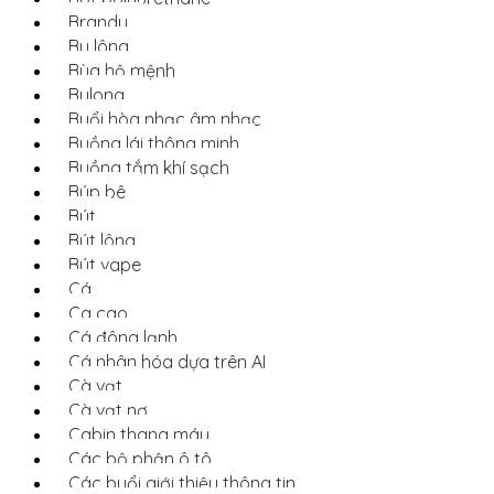
Brandy
Bu lông
Bùa hộ mệnh
Bulong
Buổi hòa nhạc âm nhạc
Buồng lái thông minh
Buồng tắm khí sạch
Búp bê
Bút
Bút lông
Bút vape
Cá
Ca cao
Cá đông lạnh
Cá nhân hóa dựa trên AI
Cà vạt
Cà vạt nơ
Cabin thang máy
Các bộ phận ô tô
Các buổi giới thiệu thông tin