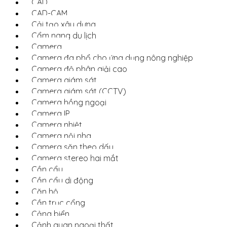
CAD
CAD-CAM
Cải tạo xây dựng
Cẩm nang du lịch
Camera
Camera đa phổ cho ứng dụng nông nghiệp
Camera độ phân giải cao
Camera giám sát
Camera giám sát (CCTV)
Camera hồng ngoại
Camera IP
Camera nhiệt
Camera nội nha
Camera săn theo dấu
Camera stereo hai mắt
Cần cẩu
Cần cẩu di động
Căn hộ
Cần trục cổng
Cảng biển
Cảnh quan ngoại thất