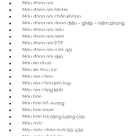
Máy đóng gói
Máy đóng gói blister
Máy đóng gói chân không
Máy đóng gói dạng điền – ghép – niêm phong
Máy đóng gói giấy
Máy đóng gói nệm
Máy đóng gói P.T.P
Máy đóng gói ruột gối
Máy đóng gói skin
Máy ép nhựa
Máy ép thủy lực
Máy gia công
Máy gia công kim loại
Máy gia công kính
Máy hàn
Máy hàn hồ quang
Máy hàn laser
Máy hàn tia năng lượng cao
Máy móc
Máy móc chăn nuôi bò sữa