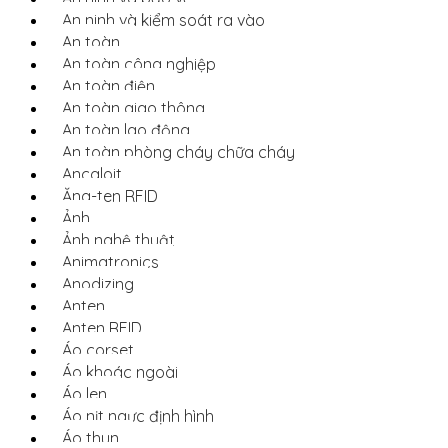
An ninh và kiểm soát ra vào
An toàn
An toàn công nghiệp
An toàn điện
An toàn giao thông
An toàn lao động
An toàn phòng cháy chữa cháy
Ancaloit
Ăng-ten RFID
Ảnh
Ảnh nghệ thuật
Animatronics
Anodizing
Anten
Anten RFID
Áo corset
Áo khoác ngoài
Áo len
Áo nịt ngực định hình
Áo thun