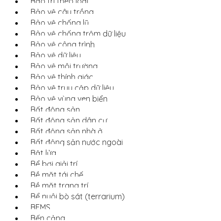
Bảo trì theo loại
Bảo vệ cây trồng
Bảo vệ chống lũ
Bảo vệ chống trộm dữ liệu
Bảo vệ công trình
Bảo vệ dữ liệu
Bảo vệ môi trường
Bảo vệ thính giác
Bảo vệ truy cập dữ liệu
Bảo vệ vùng ven biển
Bất động sản
Bất động sản dân cư
Bất động sản nhà ở
Bất động sản nước ngoài
Bật lửa
Bể bơi giải trí
Bề mặt tái chế
Bề mặt trang trí
Bể nuôi bò sát (terrarium)
BEMS
Bến cảng