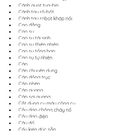
Cánh quạt tua-bin
Cánh tay rô-bốt
Cánh tay robot khớp nối
Cao đẳng
Cao su
Cao su tái sinh
Cao su thiên nhiên
Cao su tổng hợp
Cao su tự nhiên
Cáp
Cáp chuyên dụng
Cáp đồng trục
Cấp phép
Cáp quang
Cáp sợi quang
Cắt dụng cụ máy công cụ
Cầu dao chống cháy nổ
Cầu dao điện
Câu đố
Cấu kiện đúc sẵn