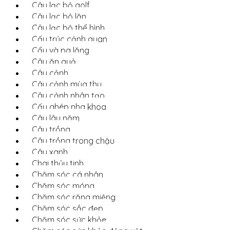
Câu lạc bộ golf
Câu lạc bộ lặn
Câu lạc bộ thể hình
Cấu trúc cảnh quan
Cẩu và pa lăng
Cây ăn quả
Cây cảnh
Cây cảnh mùa thu
Cây cảnh nhân tạo
Cấy ghép nha khoa
Cây lâu năm
Cây trồng
Cây trồng trong chậu
Cây xanh
Chai thủy tinh
Chăm sóc cá nhân
Chăm sóc móng
Chăm sóc răng miệng
Chăm sóc sắc đẹp
Chăm sóc sức khỏe