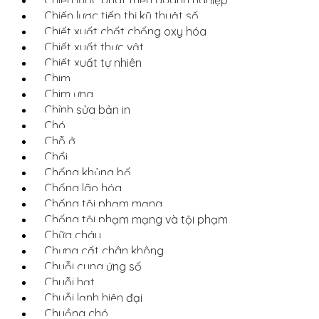
Chiến lược phát triển doanh nghiệp
Chiến lược tiếp thị kỹ thuật số
Chiết xuất chất chống oxy hóa
Chiết xuất thực vật
Chiết xuất tự nhiên
Chim
Chim ưng
Chỉnh sửa bản in
Chó
Chỗ ở
Chổi
Chống khủng bố
Chống lão hóa
Chống tội phạm mạng
Chống tội phạm mạng và tội phạm
Chữa cháy
Chưng cất chân không
Chuỗi cung ứng số
Chuỗi hạt
Chuỗi lạnh hiện đại
Chuồng chó