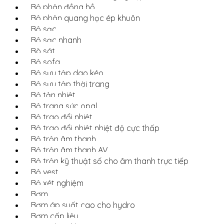
Bộ phận đồng hồ
Bộ phận quang học ép khuôn
Bộ sạc
Bộ sạc nhanh
Bò sát
Bộ sofa
Bộ sưu tập dao kéo
Bộ sưu tập thời trang
Bộ tản nhiệt
Bộ trang sức opal
Bộ trao đổi nhiệt
Bộ trao đổi nhiệt nhiệt độ cực thấp
Bộ trộn âm thanh
Bộ trộn âm thanh AV
Bộ trộn kỹ thuật số cho âm thanh trực tiếp
Bộ vest
Bộ xét nghiệm
Bơm
Bơm áp suất cao cho hydro
Bơm cấp liệu