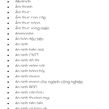
Alkaloids
Âm thanh
Ẩm thực
Ẩm thực cao cấp
Ẩm thực nóng
Ẩm thực vùng miền
Ammonite
Ấn bản đầu tiên
An ninh
An ninh biên giới
An ninh CNTT
An ninh đô thị
An ninh giám sát
An ninh hàng hải
An ninh mạng
An ninh mạng cho ngành công nghiệp
An ninh RFID
An ninh sân bay
An ninh thương mại
An ninh tiên tiến
An ninh và bảo vệ