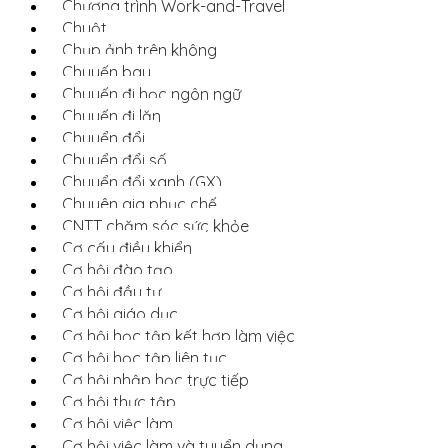
Chương trình Work-and-Travel
Chuột
Chụp ảnh trên không
Chuyến bay
Chuyến đi học ngôn ngữ
Chuyến đi lặn
Chuyển đổi
Chuyển đổi số
Chuyển đổi xanh (GX)
Chuyên gia phục chế
CNTT chăm sóc sức khỏe
Cơ cấu điều khiển
Cơ hội đào tạo
Cơ hội đầu tư
Cơ hội giáo dục
Cơ hội học tập kết hợp làm việc
Cơ hội học tập liên tục
Cơ hội nhập học trực tiếp
Cơ hội thực tập
Cơ hội việc làm
Cơ hội việc làm và tuyển dụng