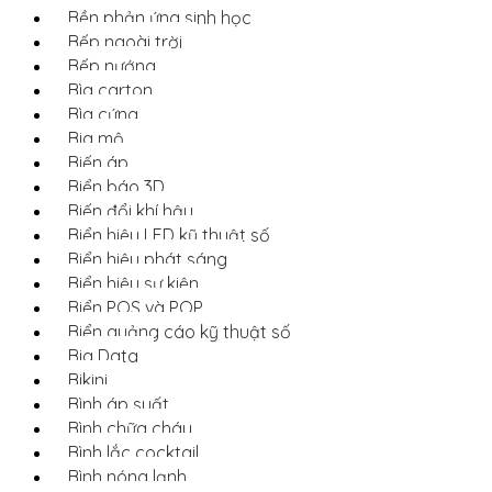
Bền phản ứng sinh học
Bếp ngoài trời
Bếp nướng
Bìa carton
Bìa cứng
Bia mộ
Biến áp
Biển báo 3D
Biến đổi khí hậu
Biển hiệu LED kỹ thuật số
Biển hiệu phát sáng
Biển hiệu sự kiện
Biển POS và POP
Biển quảng cáo kỹ thuật số
Big Data
Bikini
Bình áp suất
Bình chữa cháy
Bình lắc cocktail
Bình nóng lạnh