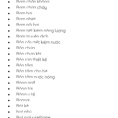
Bơm chân không
Bơm chữa cháy
Bơm hơi
Bơm nhiệt
Bơm nồi hơi
Bơm tiết kiệm năng lượng
Bơm truyền dịch
Bồn cầu tiết kiệm nước
Bồn chứa
Bồn chứa khí
Bồn rửa thiết kế
Bồn tắm
Bồn tắm cho bé
Bồn tắm nước nóng
Bóng golf
Bông tai
Bông y tế
Bonsai
Bột kê
bọt phủ
Bọt polyurethane