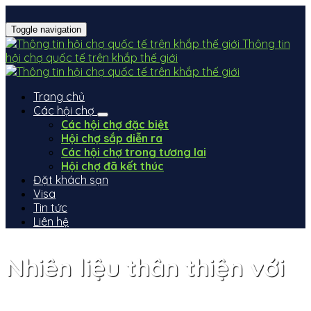
Toggle navigation
Thông tin
hội chợ quốc tế trên khắp thế giới
Trang chủ
Các hội chợ
Các hội chợ đặc biệt
Hội chợ sắp diễn ra
Các hội chợ trong tương lai
Hội chợ đã kết thúc
Đặt khách sạn
Visa
Tin tức
Liên hệ
Nhiên liệu thân thiện với