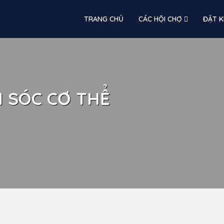
TRANG CHỦ
CÁC HỘI CHỢ
ĐẶT K
 SÓC CƠ THỂ