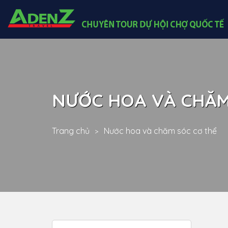
NƯỚC HOA VÀ CHĂM
Trang chủ
Nước hoa và chăm sóc cơ thể