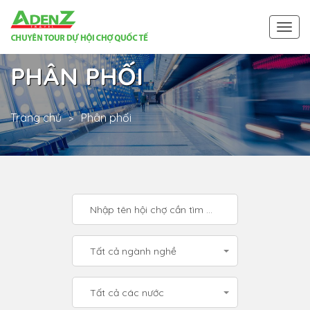
Togg
navi
PHÂN PHỐI
Trang chủ
Phân phối
Tất cả ngành nghề
Tất cả các nước