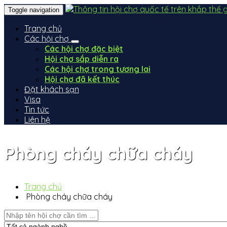
Toggle navigation
Trang chủ
Các hội chợ
Các hội chợ đặc biệt
Hội chợ sắp diễn ra
Các hội chợ trong tương lai
Hội chợ đã kết thúc
Đặt khách sạn
Visa
Tin tức
Liên hệ
Phòng cháy chữa cháy
Trang chủ
Phòng cháy chữa cháy