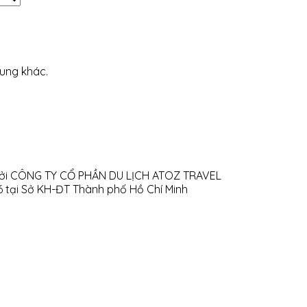
dung khác.
h bởi CÔNG TY CỔ PHẦN DU LỊCH ATOZ TRAVEL
16 tại Sở KH-ĐT Thành phố Hồ Chí Minh