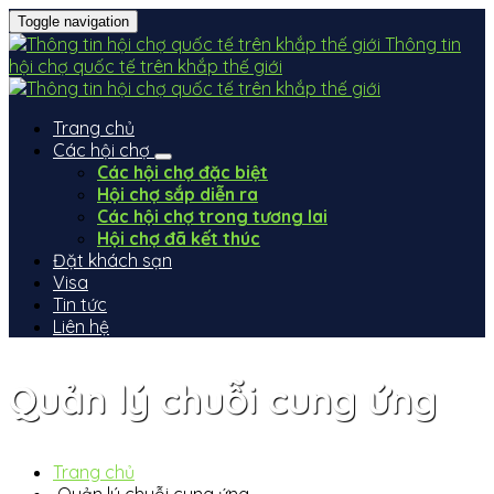
Toggle navigation
Thông tin
hội chợ quốc tế trên khắp thế giới
Trang chủ
Các hội chợ
Các hội chợ đặc biệt
Hội chợ sắp diễn ra
Các hội chợ trong tương lai
Hội chợ đã kết thúc
Đặt khách sạn
Visa
Tin tức
Liên hệ
Quản lý chuỗi cung ứng
Trang chủ