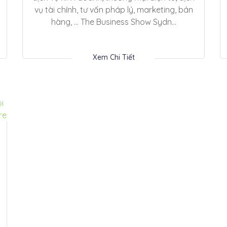
vụ tài chính, tư vấn pháp lý, marketing, bán
hàng, … The Business Show Sydn...
Xem Chi Tiết