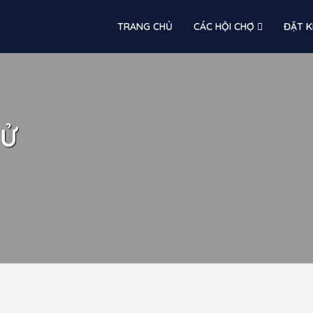
TRANG CHỦ
CÁC HỘI CHỢ
ĐẶT K
TỬ