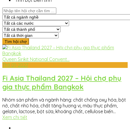
Tinh bột biến tính
Queen Sirikit National Convent...
Th9
01-2027
Fi Asia Thailand 2027 – Hội chợ phụ
gia thực phẩm Bangkok
Nhóm sản phẩm và ngành hàng: chất chống oxy hóa, bột
nở, chất nhũ hóa, chất tăng hương vị, màu thực phẩm,
gelatin, lactose, bột sữa, khoáng chất, cellulose biến...
Xem chi tiết