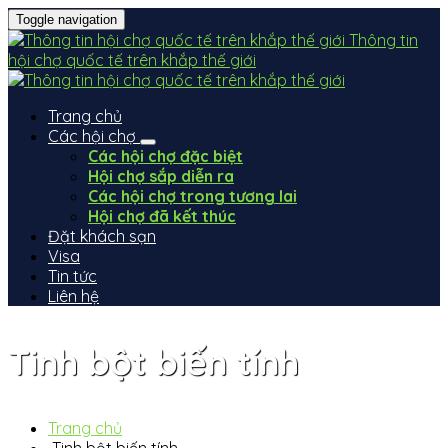
Toggle navigation
Thông tin
hội chợ quốc tế trên khắp thế giới
Trang chủ
Các hội chợ
Các hội chợ đặc biệt
Hội chợ sắp diễn ra
Các hội chợ trong tương lai
Hội chợ đã kết thúc
Đặt khách sạn
Visa
Tin tức
Liên hệ
Tinh bột biến tính
Trang chủ