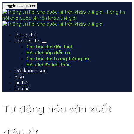
Toggle navigation
Thông tin
hội chợ quốc tế trên khắp thế giới
Trang chủ
Các hội chợ
Các hội chợ đặc biệt
Hội chợ sắp diễn ra
Các hội chợ trong tương lai
Hội chợ đã kết thúc
Đặt khách sạn
Visa
Tin tức
Liên hệ
Tự động hóa sản xuất
điện tử