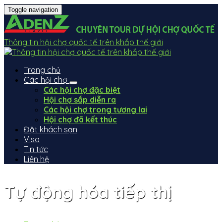
Toggle navigation
Thông tin hội chợ quốc tế trên khắp thế giới
Trang chủ
Các hội chợ
Các hội chợ đặc biệt
Hội chợ sắp diễn ra
Các hội chợ trong tương lai
Hội chợ đã kết thúc
Đặt khách sạn
Visa
Tin tức
Liên hệ
Tự động hóa tiếp thị