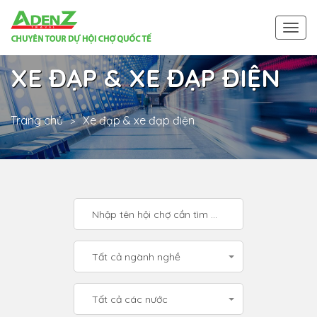
Togg
navi
XE ĐẠP & XE ĐẠP ĐIỆN
Trang chủ
Xe đạp & xe đạp điện
Tất cả ngành nghề
Tất cả các nước