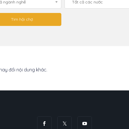
cả ngành nghề
Tất cả các nước
thay đổi nội dung khác.