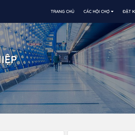
TRANG CHỦ
CÁC HỘI CHỢ
ĐẶT 
IỆP